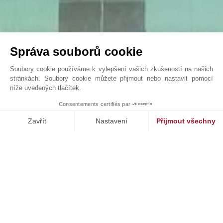
Správa souborů cookie
Soubory cookie používáme k vylepšení vašich zkušeností na našich
stránkách. Soubory cookie můžete přijmout nebo nastavit pomocí
níže uvedených tlačítek.
Exceptional Bastide – Panoramic Views, Guest ...
Consentements certifiés par
John Taylor Valbonne - V3566VA
Zavřít
Nastavení
Přijmout všechny
Platforma pro správu souhlasů: Upravte si své volby
Axeptio consent
Naše platforma vám umožňuje přizpůsobit a spravovat vaše nasta
NAŠE ÚSPĚCHY
PRODÁNO
st