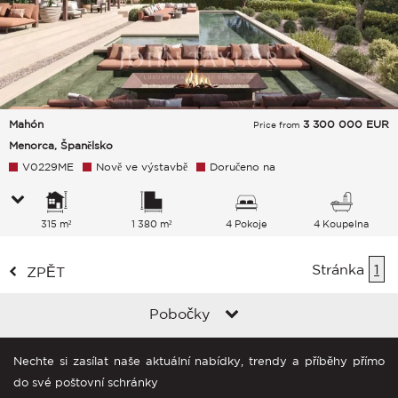
Mahón
3 300 000
EUR
Price from
Menorca, Španělsko
V0229ME
Nově ve výstavbě
Doručeno na
315 m²
1 380 m²
4 Pokoje
4 Koupelna
Stránka
1
ZPĚT
Pobočky
Nechte si zasílat naše aktuální nabídky, trendy a příběhy přímo
do své poštovní schránky