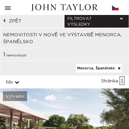
FILTROVAT
ZPĚT
VÝSLEDKY
NEMOVITOSTI V NOVĚ VE VÝSTAVBĚ MENORCA,
ŠPANĚLSKO
1
nemovitosti
Menorca, Španělsko
Stránka
1
filtr
Výhradní