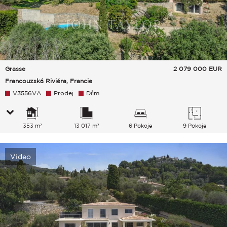
Grasse
2 079 000
EUR
Francouzská Riviéra, Francie
V3556VA
Prodej
Dům
353 m²
13 017 m²
6 Pokoje
9 Pokoje
Video