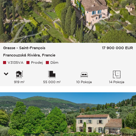
Grasse - Saint-François
17 900 000
EUR
Francouzská Riviéra, Francie
V3135VA
Prodej
Dům
919 m²
55 000 m²
10 Pokoje
14 Pokoje