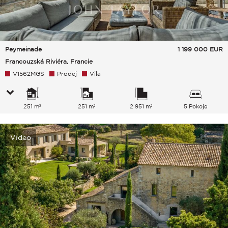
Peymeinade
1 199 000
EUR
Francouzská Riviéra, Francie
V1562MGS
Prodej
Vila
251 m²
251 m²
2 951 m²
5 Pokoje
Video