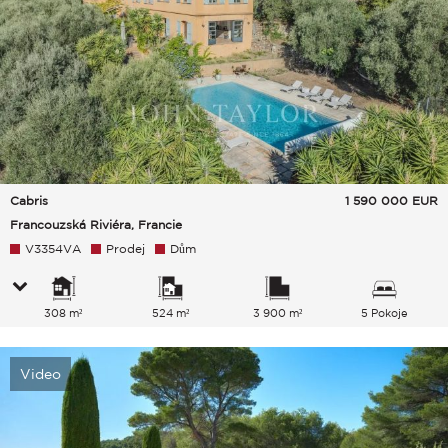
Cabris
1 590 000
EUR
Francouzská Riviéra, Francie
V3354VA
Prodej
Dům
308 m²
524 m²
3 900 m²
5 Pokoje
Video