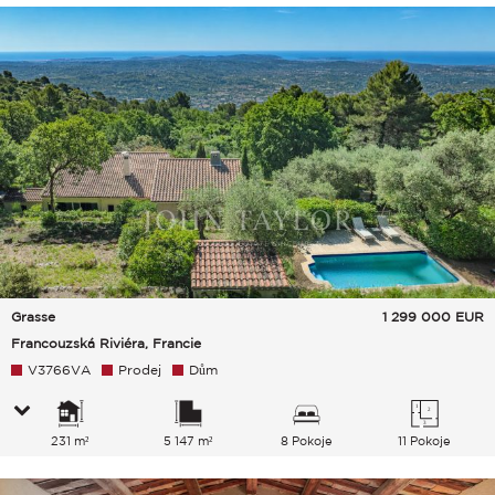
Grasse
1 299 000
EUR
Francouzská Riviéra, Francie
V3766VA
Prodej
Dům
231 m²
5 147 m²
8 Pokoje
11 Pokoje