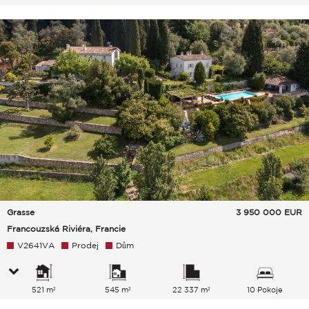
Grasse
3 950 000
EUR
Francouzská Riviéra, Francie
V2641VA
Prodej
Dům
521 m²
545 m²
22 337 m²
10 Pokoje