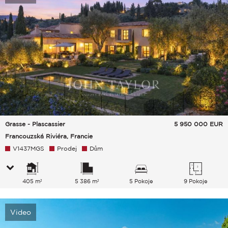
Grasse - Plascassier
5 950 000
EUR
Francouzská Riviéra, Francie
V1437MGS
Prodej
Dům
405 m²
5 386 m²
5 Pokoje
9 Pokoje
Video