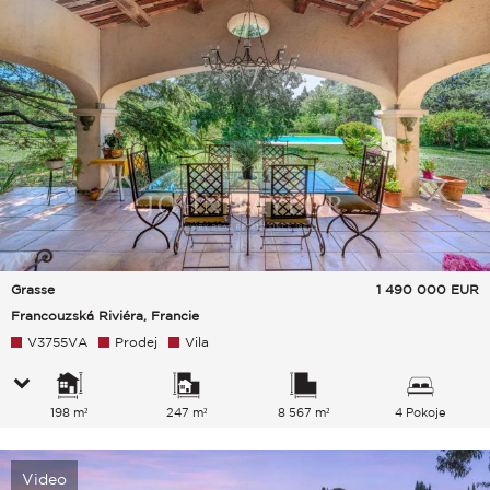
Grasse
1 490 000
EUR
Francouzská Riviéra, Francie
V3755VA
Prodej
Vila
198 m²
247 m²
8 567 m²
4 Pokoje
Video