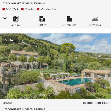
Francouzská Riviéra, Francie
V1651VA
Prodej
Vlastnictví
333 m²
549 m²
36 702 m²
8 Pokoje
Video
Grasse
16 000 000
EUR
Francouzská Riviéra, Francie