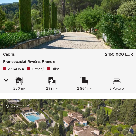
Cabris
2 150 000
EUR
Francouzská Riviéra, Francie
V3140VA
Prodej
Dům
250 m²
298 m²
2 864 m²
5 Pokoje
Video