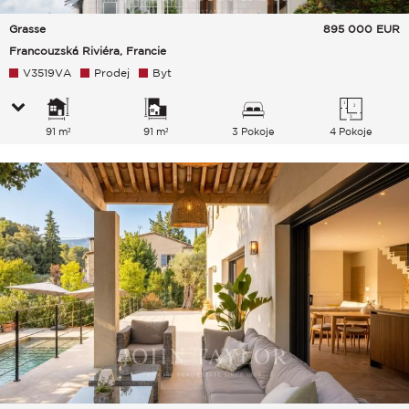
Grasse
895 000
EUR
Francouzská Riviéra, Francie
V3519VA
Prodej
Byt
91 m²
91 m²
3 Pokoje
4 Pokoje