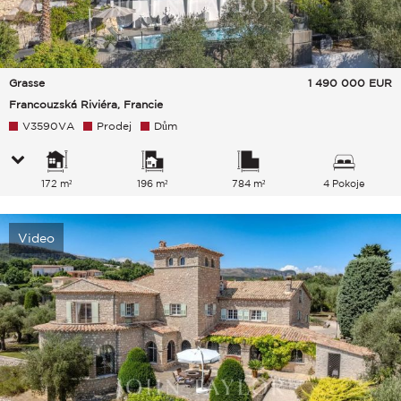
Grasse
1 490 000
EUR
Francouzská Riviéra, Francie
V3590VA
Prodej
Dům
172 m²
196 m²
784 m²
4 Pokoje
Video