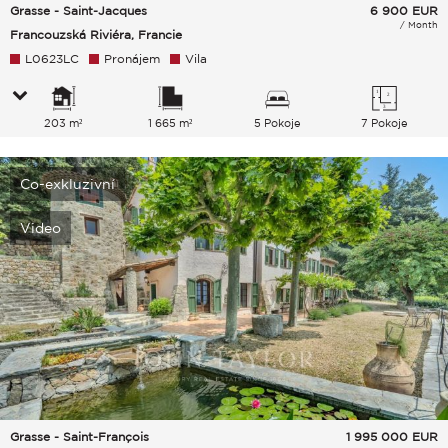
Grasse - Saint-Jacques
6 900
EUR
/ Month
Francouzská Riviéra, Francie
L0623LC
Pronájem
Vila
203 m²
1 665 m²
5 Pokoje
7 Pokoje
Co-exkluzivní
Video
Grasse - Saint-François
1 995 000
EUR