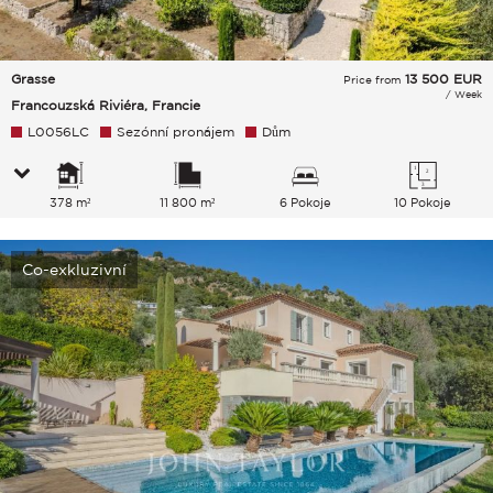
Grasse
13 500
EUR
Price from
/ Week
Francouzská Riviéra, Francie
L0056LC
Sezónní pronájem
Dům
378 m²
11 800 m²
6 Pokoje
10 Pokoje
Co-exkluzivní