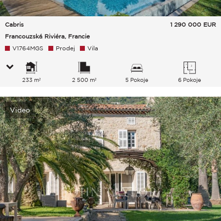
Cabris
1 290 000
EUR
Francouzská Riviéra, Francie
V1764MGS
Prodej
Vila
233 m²
2 500 m²
5 Pokoje
6 Pokoje
Video