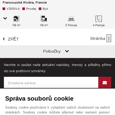
Francouzská Riviéra, Francie
V3515VA
Prodej
Byt
118 m²
118 m²
3 Pokoje
4 Pokoje
Stránka
1
ZPĚT
Pobočky
Nechte si zasílat naše aktuální nabídky, trendy a příběhy přímo
do své poštovní schránky
Správa souborů cookie
Soubory cookie používáme k vylepšení vašich zkušeností na našich
John Taylor na světě
stránkách. Soubory cookie můžete přijmout nebo nastavit pomocí