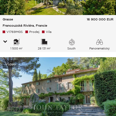
Grasse
16 900 000
EUR
Francouzská Riviéra, Francie
V1769MGS
Prodej
Vila
1 500 m²
28 131 m²
South
Panoramatický
Park Hills
Video