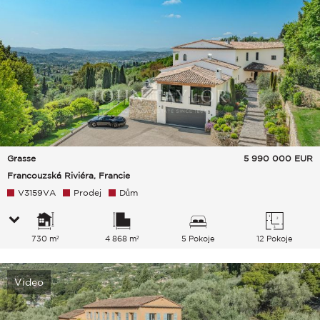
Grasse
5 990 000
EUR
Francouzská Riviéra, Francie
V3159VA
Prodej
Dům
730 m²
4 868 m²
5 Pokoje
12 Pokoje
Video