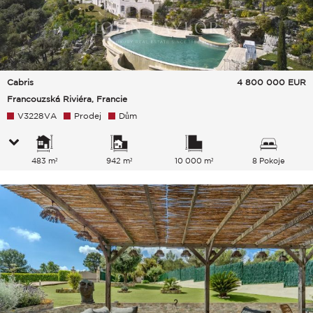
Cabris
4 800 000
EUR
Francouzská Riviéra, Francie
V3228VA
Prodej
Dům
483 m²
942 m²
10 000 m²
8 Pokoje