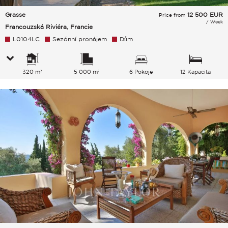
Grasse
12 500
EUR
Price from
/ Week
Francouzská Riviéra, Francie
L0104LC
Sezónní pronájem
Dům
320 m²
5 000 m²
6 Pokoje
12 Kapacita