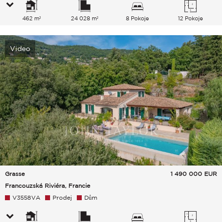
462 m²
24 028 m²
8 Pokoje
12 Pokoje
Video
Grasse
1 490 000
EUR
Francouzská Riviéra, Francie
V3558VA
Prodej
Dům