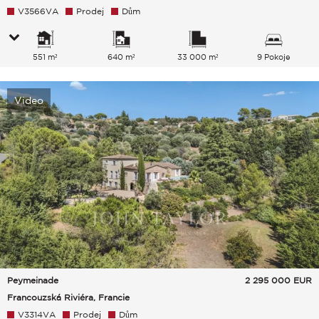
V3566VA
Prodej
Dům
551 m²
640 m²
33 000 m²
9 Pokoje
Video
Peymeinade
2 295 000
EUR
Francouzská Riviéra, Francie
V3314VA
Prodej
Dům