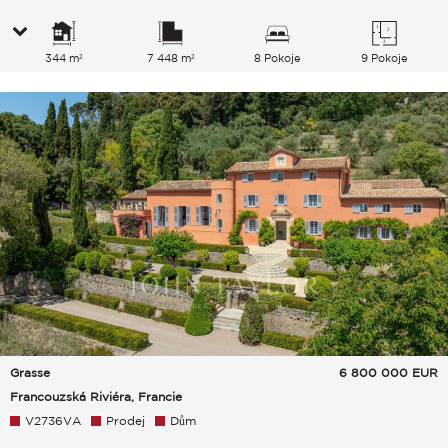
344 m²
7 448 m²
8 Pokoje
9 Pokoje
Grasse
6 800 000
EUR
Francouzská Riviéra, Francie
V2736VA
Prodej
Dům