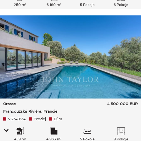
250 m²
6 180 m²
5 Pokoje
6 Pokoje
Grasse
4 500 000
EUR
Francouzská Riviéra, Francie
V3749VA
Prodej
Dům
459 m²
4 963 m²
5 Pokoje
9 Pokoje