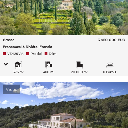
Grasse
3 950 000
EUR
Francouzská Riviéra, Francie
V3429VA
Prodej
Dům
375 m²
480 m²
20 000 m²
8 Pokoje
Video