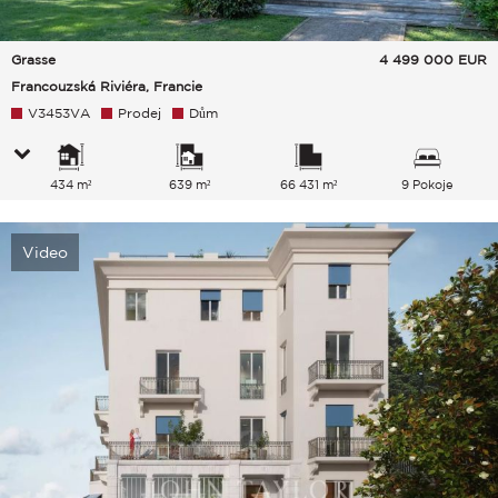
Grasse
4 499 000
EUR
Francouzská Riviéra, Francie
V3453VA
Prodej
Dům
434 m²
639 m²
66 431 m²
9 Pokoje
Video