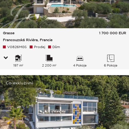
Grasse
1 700 000
EUR
Francouzská Riviéra, Francie
V0826MGS
Prodej
Dům
197 m²
2 200 m²
4 Pokoje
6 Pokoje
Co-exkluzivní