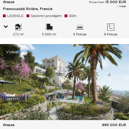
Grasse
13 000
EUR
Price from
/ Week
Francouzská Riviéra, Francie
L0200LC
Sezónní pronájem
Dům
272 m²
3 000 m²
5 Pokoje
9 Pokoje
Video
Grasse
995 000
EUR