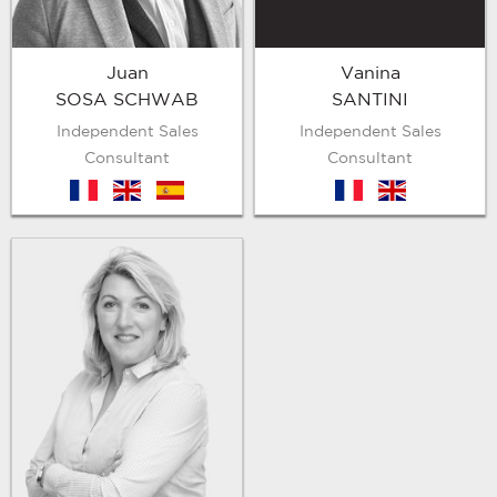
Vanina
Juan
SANTINI
SOSA SCHWAB
Independent Sales
Independent Sales
Consultant
Consultant
fr
en
fr
en
es