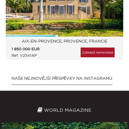
AIX-EN-PROVENCE, PROVENCE, FRANCIE
1 850 000
EUR
Zobrazit nemovitost
Ref: V2541AP
NAŠE NEJNOVĚJŠÍ PŘÍSPĚVKY NA INSTAGRAMU
WORLD MAGAZINE