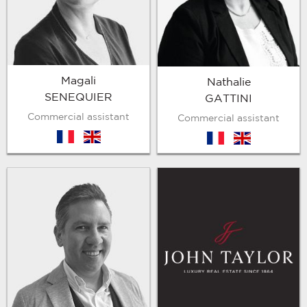
Magali
Nathalie
SENEQUIER
GATTINI
Commercial assistant
Commercial assistant
fr
en
fr
en