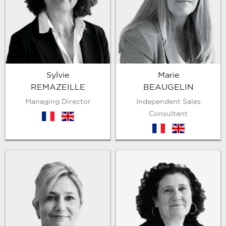
Sylvie
Marie
REMAZEILLE
BEAUGELIN
Managing Director
Independent Sales
Consultant
fr
en
fr
en