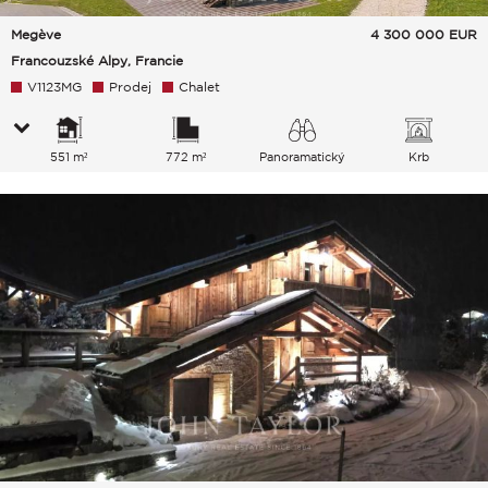
Megève
4 300 000
EUR
Francouzské Alpy, Francie
V1123MG
Prodej
Chalet
551 m²
772 m²
Panoramatický
Krb
Hory