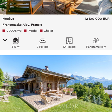
Megève
12 100 000
EUR
Francouzské Alpy, Francie
V0998MG
Prodej
Chalet
515 m²
7 Pokoje
10 Pokoje
Panoramatický
Hory