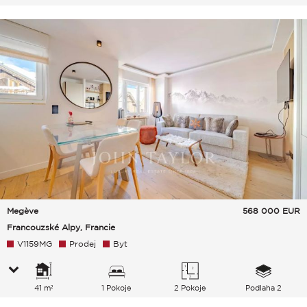
Megève
568 000
EUR
Francouzské Alpy, Francie
V1159MG
Prodej
Byt
41 m²
1 Pokoje
2 Pokoje
Podlaha 2