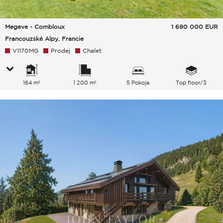
Megeve - Combloux
1 690 000
EUR
Francouzské Alpy, Francie
V1170MG
Prodej
Chalet
164 m²
1 200 m²
5 Pokoje
Top floor/3