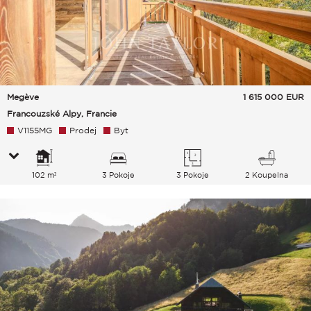
Megève
1 615 000
EUR
Francouzské Alpy, Francie
V1155MG
Prodej
Byt
102 m²
3 Pokoje
3 Pokoje
2 Koupelna