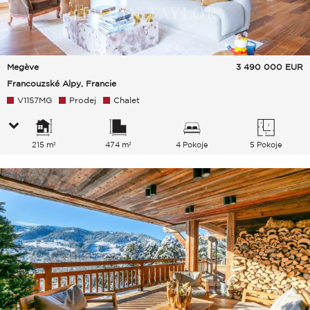
Megève
3 490 000
EUR
Francouzské Alpy, Francie
V1157MG
Prodej
Chalet
215 m²
474 m²
4 Pokoje
5 Pokoje