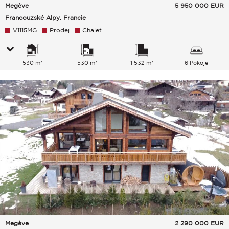
Megève
5 950 000
EUR
Francouzské Alpy, Francie
V1115MG
Prodej
Chalet
530 m²
530 m²
1 532 m²
6 Pokoje
Megève
2 290 000
EUR