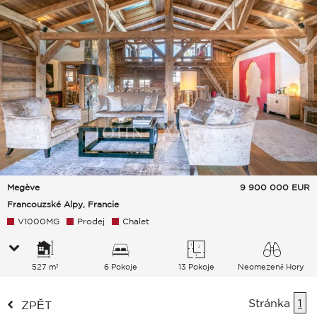
Megève
9 900 000
EUR
Francouzské Alpy, Francie
V1000MG
Prodej
Chalet
527 m²
6 Pokoje
13 Pokoje
Neomezeně Hory
Stránka
1
ZPĚT