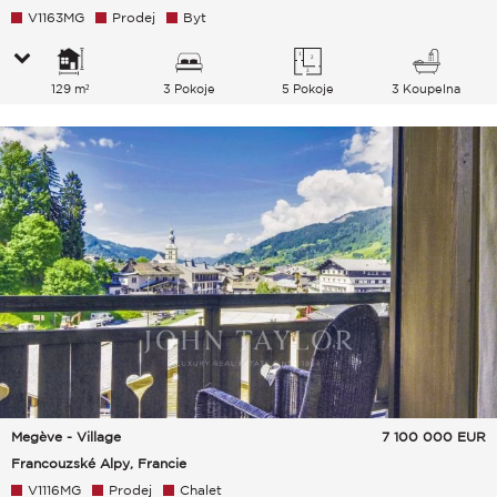
V1163MG
Prodej
Byt
129 m²
3 Pokoje
5 Pokoje
3 Koupelna
Megève - Village
7 100 000
EUR
Francouzské Alpy, Francie
V1116MG
Prodej
Chalet