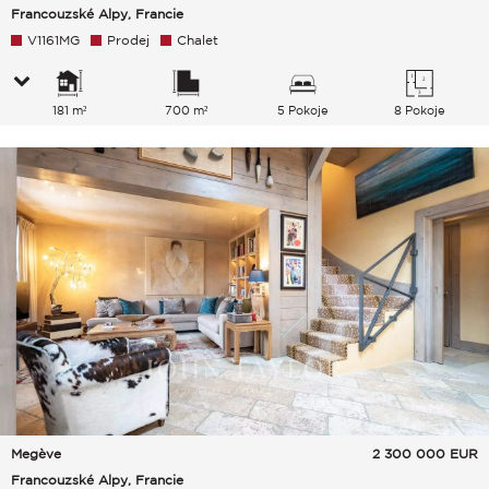
Francouzské Alpy, Francie
V1161MG
Prodej
Chalet
181 m²
700 m²
5 Pokoje
8 Pokoje
Megève
2 300 000
EUR
Francouzské Alpy, Francie