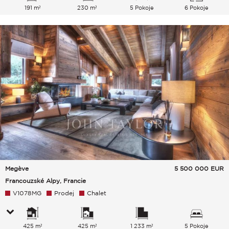
191 m²
230 m²
5 Pokoje
6 Pokoje
Megève
5 500 000
EUR
Francouzské Alpy, Francie
V1078MG
Prodej
Chalet
425 m²
425 m²
1 233 m²
5 Pokoje