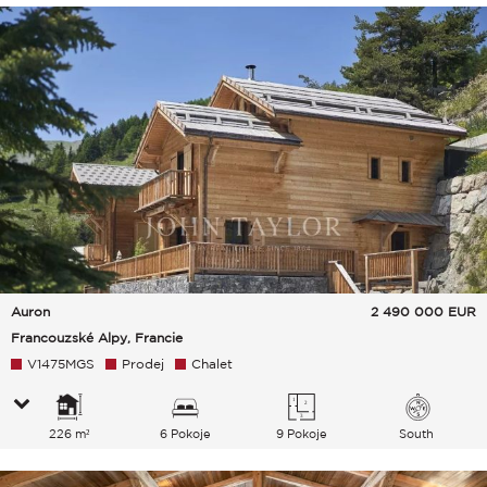
Auron
2 490 000
EUR
Francouzské Alpy, Francie
V1475MGS
Prodej
Chalet
226 m²
6 Pokoje
9 Pokoje
South