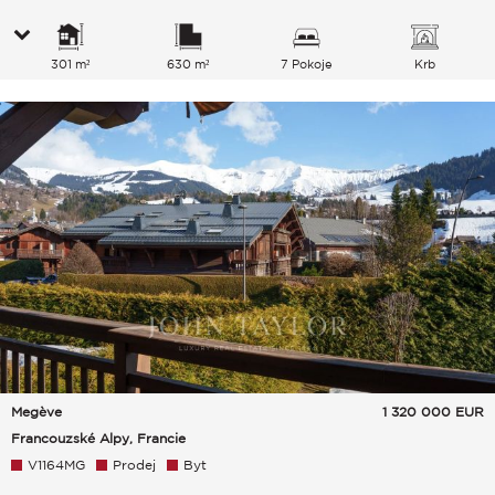
301 m²
630 m²
7 Pokoje
Krb
Megève
1 320 000
EUR
Francouzské Alpy, Francie
V1164MG
Prodej
Byt