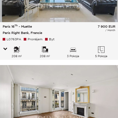
Th
Paris 16
- Muette
7 900
EUR
/ Month
Paris Right Bank, Francie
L0763PA
Pronájem
Byt
208 m²
208 m²
3 Pokoje
5 Pokoje