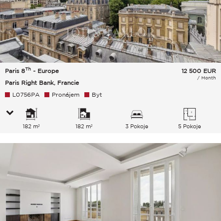
Th
Paris 8
- Europe
12 500
EUR
/ Month
Paris Right Bank, Francie
L0756PA
Pronájem
Byt
182 m²
182 m²
3 Pokoje
5 Pokoje