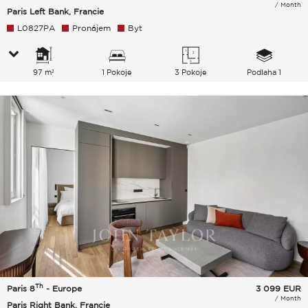
/ Month
Paris Left Bank, Francie
L0827PA
Pronájem
Byt
97 m²
1 Pokoje
3 Pokoje
Podlaha 1
Th
Paris 8
- Europe
3 099
EUR
/ Month
Paris Right Bank, Francie