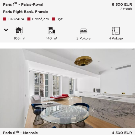
St
Paris 1
- Palais-Royal
6 500
EUR
/ Month
Paris Right Bank, Francie
L0824PA
Pronájem
Byt
106 m²
140 m²
2 Pokoje
4 Pokoje
Th
Paris 6
- Monnaie
4 500
EUR