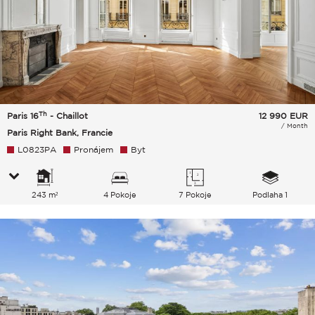
Th
Paris 16
- Chaillot
12 990
EUR
/ Month
Paris Right Bank, Francie
L0823PA
Pronájem
Byt
243 m²
4 Pokoje
7 Pokoje
Podlaha 1