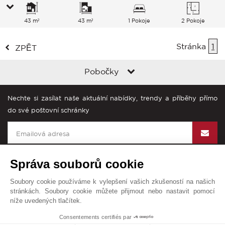
43 m²
43 m²
1 Pokoje
2 Pokoje
Stránka
1
ZPĚT
Pobočky
Nechte si zasílat naše aktuální nabídky, trendy a příběhy přímo
do své poštovní schránky
Správa souborů cookie
Soubory cookie používáme k vylepšení vašich zkušeností na našich
John Taylor na světě
stránkách. Soubory cookie můžete přijmout nebo nastavit pomocí
níže uvedených tlačítek.
Všeobecné obchodní podmínky
Mapa stránek
Kontakt
Consentements certifiés par
© John Taylor 2025. Všechna práva vyhrazena.