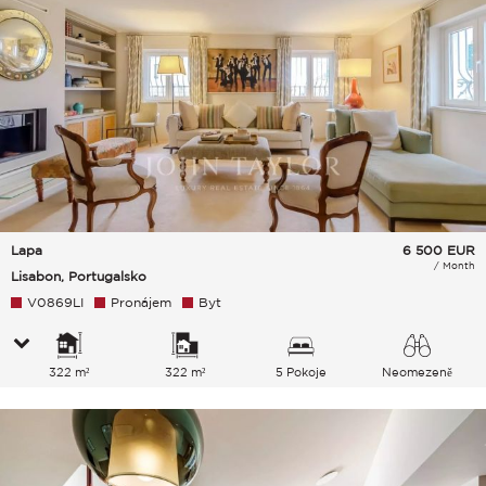
Lapa
6 500
EUR
/ Month
Lisabon, Portugalsko
V0869LI
Pronájem
Byt
322 m²
322 m²
5 Pokoje
Neomezeně
Město