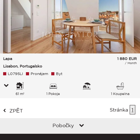
Lapa
1 880
EUR
/ Month
Lisabon, Portugalsko
L0795LI
Pronájem
Byt
61 m²
1 Pokoje
1 Koupelna
Stránka
1
ZPĚT
Pobočky