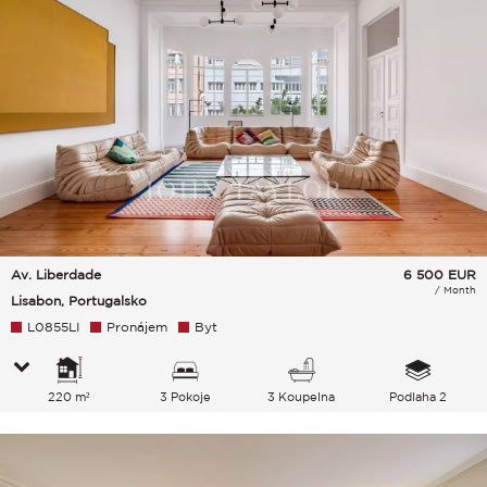
Av. Liberdade
6 500
EUR
/ Month
Lisabon, Portugalsko
L0855LI
Pronájem
Byt
220 m²
3 Pokoje
3 Koupelna
Podlaha 2