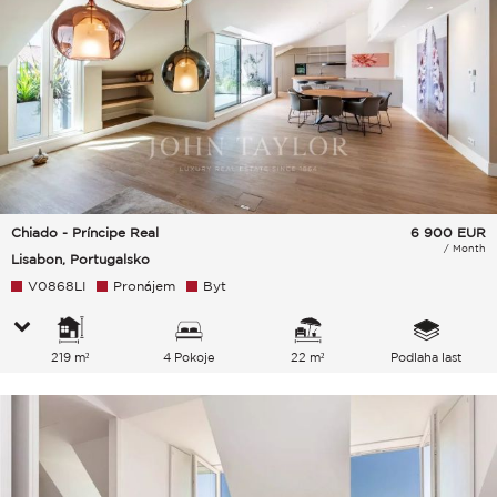
Chiado - Príncipe Real
6 900
EUR
/ Month
Lisabon, Portugalsko
V0868LI
Pronájem
Byt
219 m²
4 Pokoje
22 m²
Podlaha last