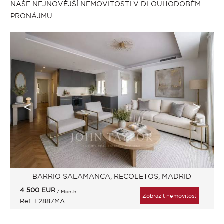
NAŠE NEJNOVĚJŠÍ NEMOVITOSTI V DLOUHODOBÉM
PRONÁJMU
BARRIO SALAMANCA, RECOLETOS, MADRID
4 500
EUR
/ Month
Zobrazit nemovitost
Ref: L2887MA