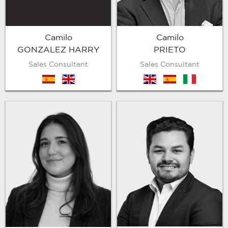
Camilo
Camilo
GONZALEZ HARRY
PRIETO
Sales Consultant
Sales Consultant
es
en
en
es
it