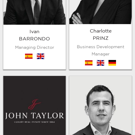
Charlotte
Ivan
PRINZ
BARRONDO
Business Development
Managing Director
Manager
es
en
es
en
de