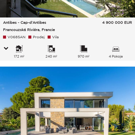
Antibes - Cap-d'Antibes
4 900 000
EUR
Francouzská Riviéra, Francie
V0685AN
Prodej
Vila
172 m²
240 m²
970 m²
4 Pokoje