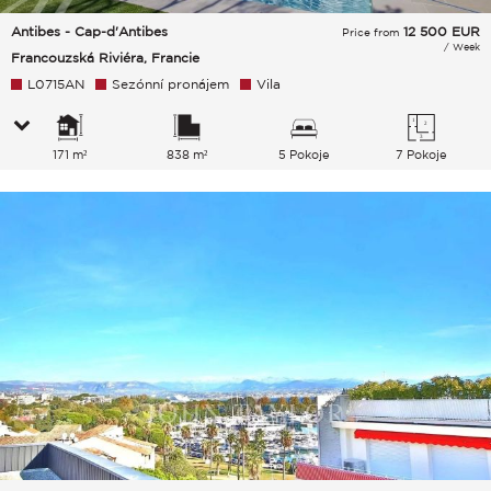
Antibes - Cap-d'Antibes
12 500
EUR
Price from
/ Week
Francouzská Riviéra, Francie
L0715AN
Sezónní pronájem
Vila
171 m²
838 m²
5 Pokoje
7 Pokoje