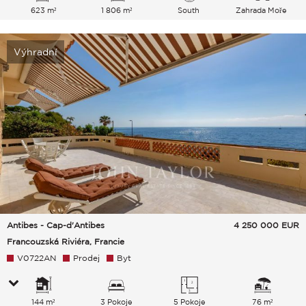
623 m²
1 806 m²
South
Zahrada Moře
Výhradní
Antibes - Cap-d'Antibes
4 250 000
EUR
Francouzská Riviéra, Francie
V0722AN
Prodej
Byt
144 m²
3 Pokoje
5 Pokoje
76 m²