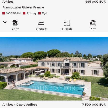
Antibes
995 000
EUR
Francouzská Riviéra, Francie
V0698AN
Prodej
Byt
97 m²
3 Pokoje
4 Pokoje
17 m²
Antibes - Cap-d'Antibes
17 500 000
EUR