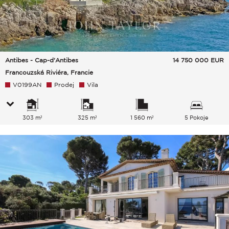
Antibes - Cap-d'Antibes
14 750 000
EUR
Francouzská Riviéra, Francie
V0199AN
Prodej
Vila
303 m²
325 m²
1 560 m²
5 Pokoje