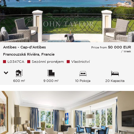
Antibes - Cap-d'Antibes
50 000
EUR
Price from
/ Week
Francouzská Riviéra, Francie
L0347CA
Sezónní pronájem
Vlastnictví
600 m²
9 000 m²
10 Pokoje
20 Kapacita