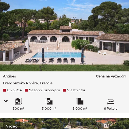
Antibes
Cena na vyžádání
Francouzská Riviéra, Francie
L1236CA
Sezónní pronájem
Vlastnictví
300 m²
3 000 m²
3 000 m²
6 Pokoje
Video