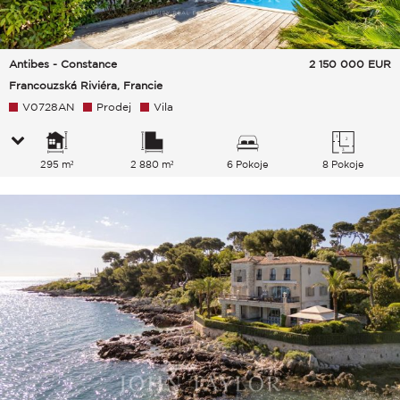
Antibes - Constance
2 150 000
EUR
Francouzská Riviéra, Francie
V0728AN
Prodej
Vila
295 m²
2 880 m²
6 Pokoje
8 Pokoje