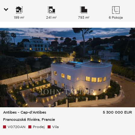
199 m²
241 m²
793 m²
6 Pokoje
Antibes - Cap-d'Antibes
5 300 000
EUR
Francouzská Riviéra, Francie
V0720AN
Prodej
Vila