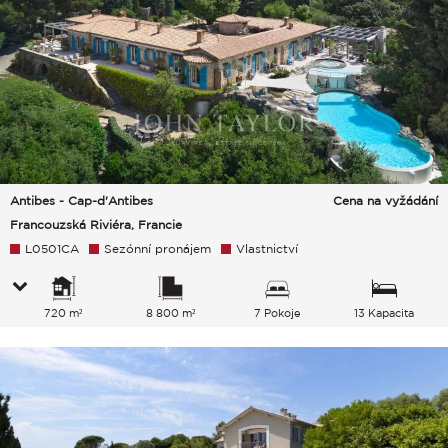
Antibes - Cap-d'Antibes
Cena na vyžádání
Francouzská Riviéra, Francie
L0501CA
Sezónní pronájem
Vlastnictví
720 m²
8 800 m²
7 Pokoje
13 Kapacita