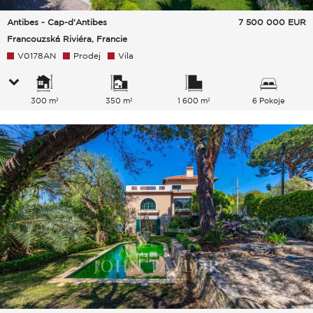
Antibes - Cap-d'Antibes
7 500 000
EUR
Francouzská Riviéra, Francie
V0178AN
Prodej
Vila
300 m²
350 m²
1 600 m²
6 Pokoje