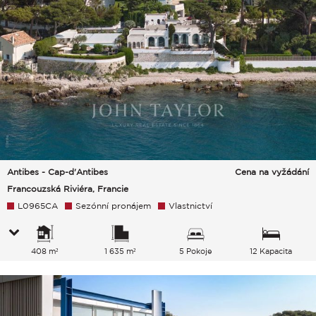
Antibes - Cap-d'Antibes
Cena na vyžádání
Francouzská Riviéra, Francie
L0965CA
Sezónní pronájem
Vlastnictví
408 m²
1 635 m²
5 Pokoje
12 Kapacita