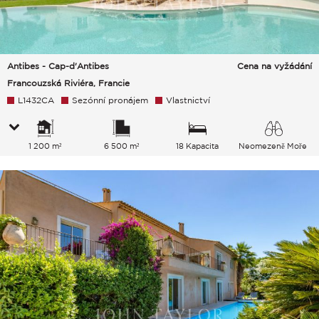
Antibes - Cap-d'Antibes
Cena na vyžádání
Francouzská Riviéra, Francie
L1432CA
Sezónní pronájem
Vlastnictví
1 200 m²
6 500 m²
18 Kapacita
Neomezeně Moře