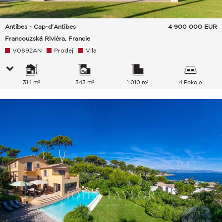
Antibes - Cap-d'Antibes
4 900 000
EUR
Francouzská Riviéra, Francie
V0692AN
Prodej
Vila
314 m²
343 m²
1 010 m²
4 Pokoje