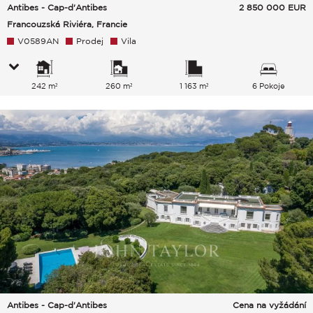
Antibes - Cap-d'Antibes
2 850 000
EUR
Francouzská Riviéra, Francie
V0589AN
Prodej
Vila
242 m²
260 m²
1 163 m²
6 Pokoje
Antibes - Cap-d'Antibes
Cena na vyžádání