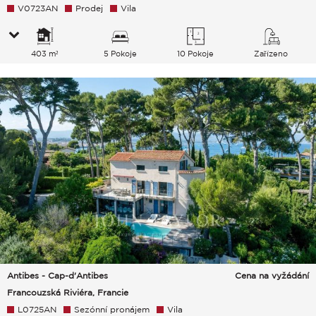
V0723AN
Prodej
Vila
403 m²
5 Pokoje
10 Pokoje
Zařízeno
Antibes - Cap-d'Antibes
Cena na vyžádání
Francouzská Riviéra, Francie
L0725AN
Sezónní pronájem
Vila