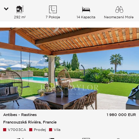
292 m²
7 Pokoje
14 Kapacita
Neomezeně Moře
Antibes - Rastines
1 980 000
EUR
Francouzská Riviéra, Francie
V7003CA
Prodej
Vila