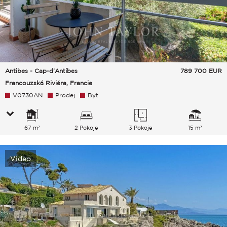
Antibes - Cap-d'Antibes
789 700
EUR
Francouzská Riviéra, Francie
V0730AN
Prodej
Byt
67 m²
2 Pokoje
3 Pokoje
15 m²
Video