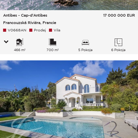
Antibes - Cap-d'Antibes
17 000 000
EUR
Francouzská Riviéra, Francie
V0668AN
Prodej
Vila
466 m²
700 m²
5 Pokoje
6 Pokoje