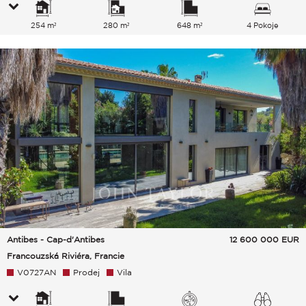
254 m²
280 m²
648 m²
4 Pokoje
Antibes - Cap-d'Antibes
12 600 000
EUR
Francouzská Riviéra, Francie
V0727AN
Prodej
Vila