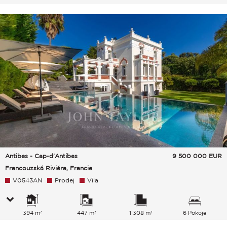
Antibes - Cap-d'Antibes
9 500 000
EUR
Francouzská Riviéra, Francie
V0543AN
Prodej
Vila
394 m²
447 m²
1 308 m²
6 Pokoje