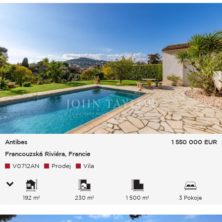
Antibes
1 550 000
EUR
Francouzská Riviéra, Francie
V0712AN
Prodej
Vila
192 m²
230 m²
1 500 m²
3 Pokoje