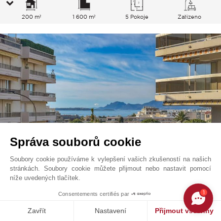
200 m²
1 600 m²
5 Pokoje
Zařízeno
Správa souborů cookie
Soubory cookie používáme k vylepšení vašich zkušeností na našich
stránkách. Soubory cookie můžete přijmout nebo nastavit pomocí
Antibes - Rostagne
850 000
EUR
níže uvedených tlačítek.
Francouzská Riviéra, Francie
1
Consentements certifiés par
V0706AN
Prodej
Byt
Zavřít
Nastavení
Přijmout všechny