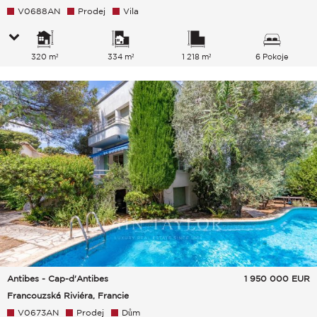
V0688AN
Prodej
Vila
320 m²
334 m²
1 218 m²
6 Pokoje
Antibes - Cap-d'Antibes
1 950 000
EUR
Francouzská Riviéra, Francie
V0673AN
Prodej
Dům