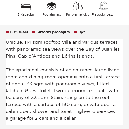
3 Kapacita
Podlaha last
Panoramatický Hory Moře
Plavecký bazén
L0508AN
Sezónní pronájem
Byt