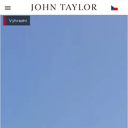
ZPĚT
Výhradní