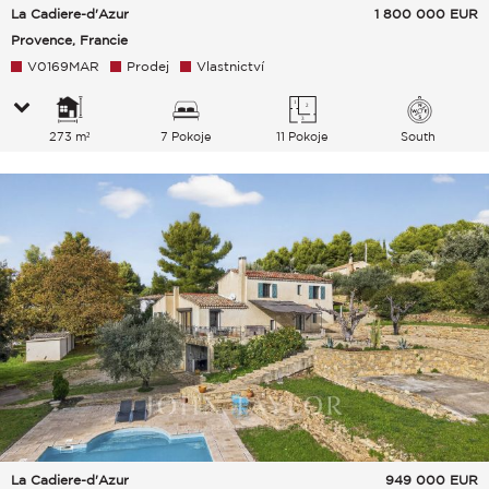
La Cadiere-d'Azur
1 800 000
EUR
Provence, Francie
V0169MAR
Prodej
Vlastnictví
273 m²
7 Pokoje
11 Pokoje
South
La Cadiere-d'Azur
949 000
EUR