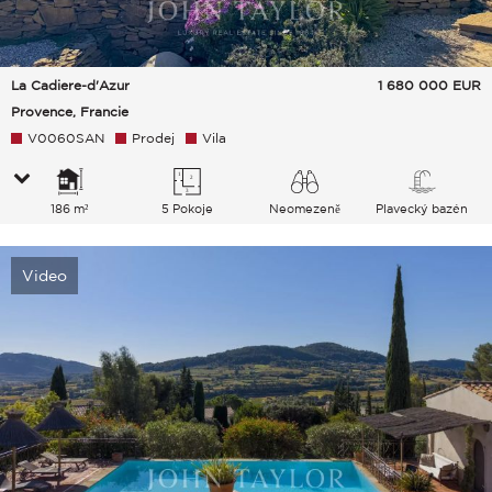
La Cadiere-d'Azur
1 680 000
EUR
Provence, Francie
V0060SAN
Prodej
Vila
186 m²
5 Pokoje
Neomezeně
Plavecký bazén
Video