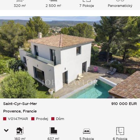
320 m²
2 500 m²
7 Pokoje
Panoramatický
Hills Moře
Saint-Cyr-Sur-Mer
910 000
EUR
Provence, Francie
V0147MAR
Prodej
Dům
160 m²
637 m²
5 Pokoje
6 Pokoje