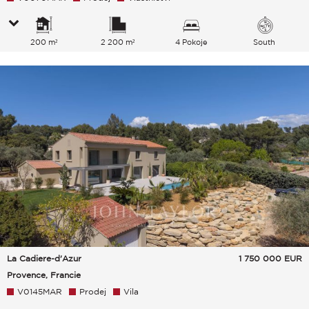
200 m²
2 200 m²
4 Pokoje
South
La Cadiere-d'Azur
1 750 000
EUR
Provence, Francie
V0145MAR
Prodej
Vila