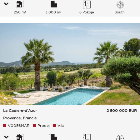
250 m²
3 000 m²
6 Pokoje
South
La Cadiere-d'Azur
2 500 000
EUR
Provence, Francie
V0056MAR
Prodej
Vila