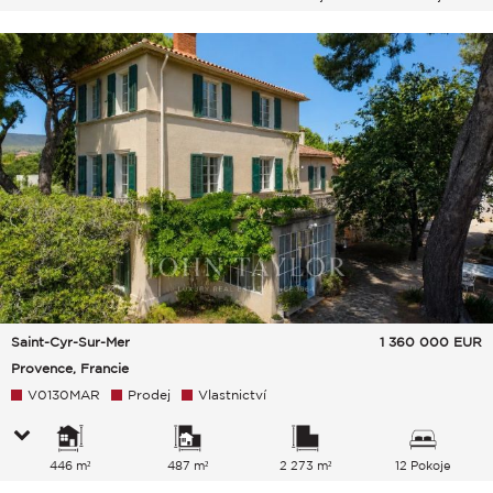
Saint-Cyr-Sur-Mer
1 360 000
EUR
Provence, Francie
V0130MAR
Prodej
Vlastnictví
446 m²
487 m²
2 273 m²
12 Pokoje