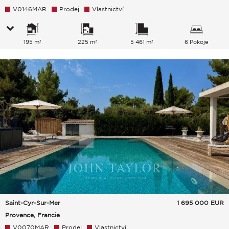
V0146MAR
Prodej
Vlastnictví
195 m²
225 m²
5 461 m²
6 Pokoje
Saint-Cyr-Sur-Mer
1 695 000
EUR
Provence, Francie
V0070MAR
Prodej
Vlastnictví