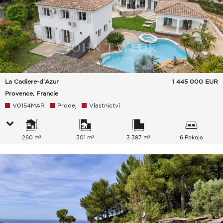
La Cadiere-d'Azur
1 445 000
EUR
Provence, Francie
V0154MAR
Prodej
Vlastnictví
260 m²
301 m²
3 387 m²
6 Pokoje