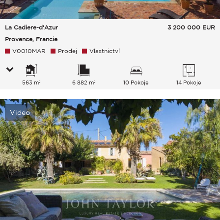
La Cadiere-d'Azur
3 200 000
EUR
Provence, Francie
V0010MAR
Prodej
Vlastnictví
563 m²
6 882 m²
10 Pokoje
14 Pokoje
Video