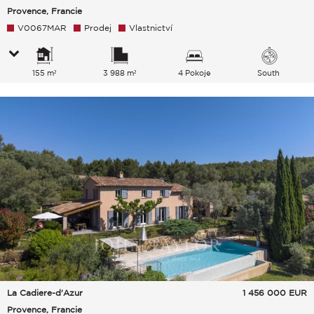
Provence, Francie
V0067MAR
Prodej
Vlastnictví
155 m²
3 988 m²
4 Pokoje
South
La Cadiere-d'Azur
1 456 000
EUR
Provence, Francie