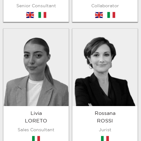
Senior Consultant
Collaborator
en
it
en
it
Livia
Rossana
LORETO
ROSSI
Sales Consultant
Jurist
it
it