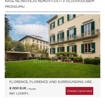
NAŠE NEJNOVĚJŠÍ NEMOVITOSTI V DLOUHODOBÉM
PRONÁJMU
FLORENCE, FLORENCE AND SURROUNDING AREAS, ITÁLIE
8 000
EUR
/ Month
Zobrazit nemovitost
Ref: L0261FL