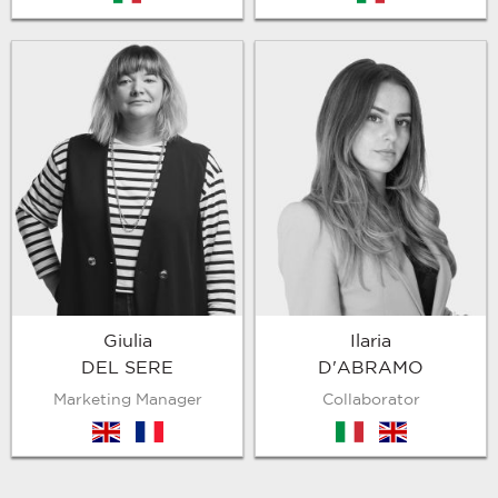
Giulia
Ilaria
DEL SERE
D'ABRAMO
Marketing Manager
Collaborator
en
fr
it
en