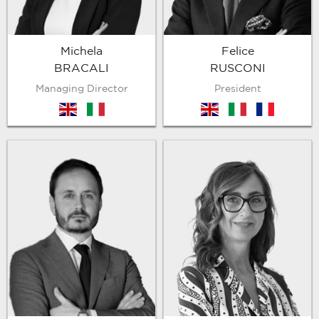
Michela
Felice
BRACALI
RUSCONI
Managing Director
President
en
it
en
it
fr