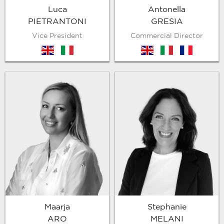
Antonella
Luca
GRESIA
PIETRANTONI
Commercial Director
Vice President
en
it
fr
en
it
Maarja
Stephanie
ARO
MELANI