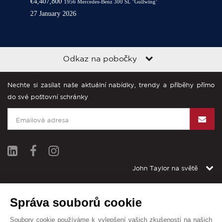
€4,407,800
1956 Mercedes-Benz 300 SL ‘Gullwing’
27 January 2026
Odkaz na pobočky
Nechte si zasílat naše aktuální nabídky, trendy a příběhy přímo
do své poštovní schránky
John Taylor na světě
Všeobecné obchodní podmínky
Mapa stránek
Kontakt
Správa souborů cookie
© John Taylor 2025. Všechna práva vyhrazena.
Soubory cookie používáme k vylepšení vašich zkušeností na našich