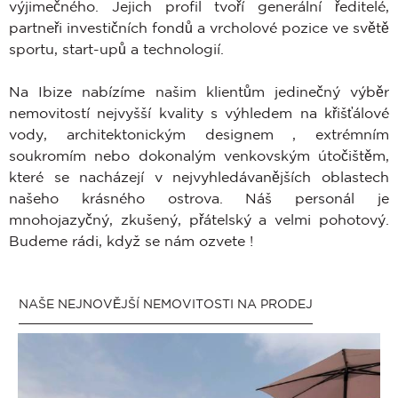
výjimečného. Jejich profil tvoří generální ředitelé,
partneři investičních fondů a vrcholové pozice ve světě
sportu, start-upů a technologií.
Na Ibize nabízíme našim klientům jedinečný výběr
nemovitostí nejvyšší kvality s výhledem na křišťálové
vody, architektonickým designem , extrémním
soukromím nebo dokonalým venkovským útočištěm,
které se nacházejí v nejvyhledávanějších oblastech
našeho krásného ostrova. Náš personál je
mnohojazyčný, zkušený, přátelský a velmi pohotový.
Budeme rádi, když se nám ozvete !
NAŠE NEJNOVĚJŠÍ NEMOVITOSTI NA PRODEJ