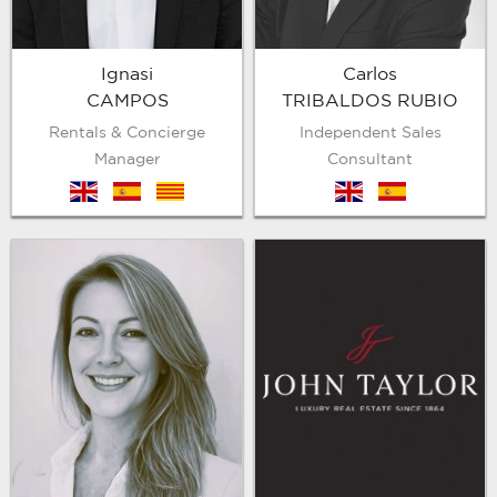
Ignasi
Carlos
CAMPOS
TRIBALDOS RUBIO
Rentals & Concierge
Independent Sales
Manager
Consultant
en
es
cat
en
es