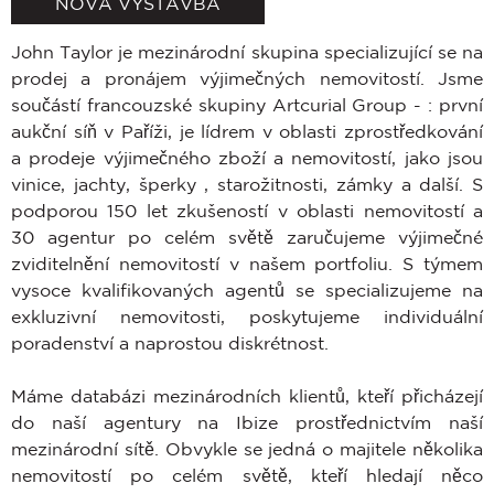
NOVÁ VÝSTAVBA
John Taylor je mezinárodní skupina specializující se na
prodej a pronájem výjimečných nemovitostí. Jsme
součástí francouzské skupiny Artcurial Group - : první
aukční síň v Paříži, je lídrem v oblasti zprostředkování
a prodeje výjimečného zboží a nemovitostí, jako jsou
vinice, jachty, šperky , starožitnosti, zámky a další. S
podporou 150 let zkušeností v oblasti nemovitostí a
30 agentur po celém světě zaručujeme výjimečné
zviditelnění nemovitostí v našem portfoliu. S týmem
vysoce kvalifikovaných agentů se specializujeme na
exkluzivní nemovitosti, poskytujeme individuální
poradenství a naprostou diskrétnost.
Máme databázi mezinárodních klientů, kteří přicházejí
do naší agentury na Ibize prostřednictvím naší
mezinárodní sítě. Obvykle se jedná o majitele několika
nemovitostí po celém světě, kteří hledají něco