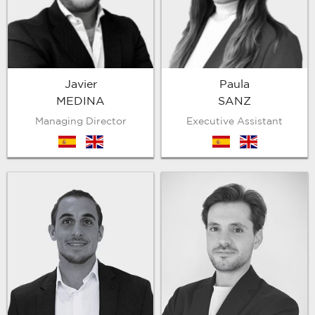
Javier
Paula
MEDINA
SANZ
Managing Director
Executive Assistant
es
en
es
en