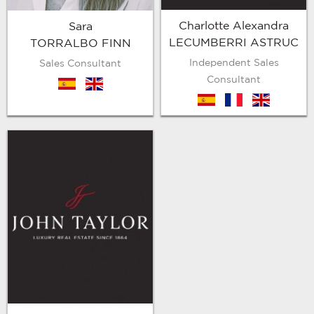
Charlotte Alexandra
Sara
LECUMBERRI ASTRUC
TORRALBO FINN
Independent Sales
Sales Consultant
Consultant
es
en
es
fr
en