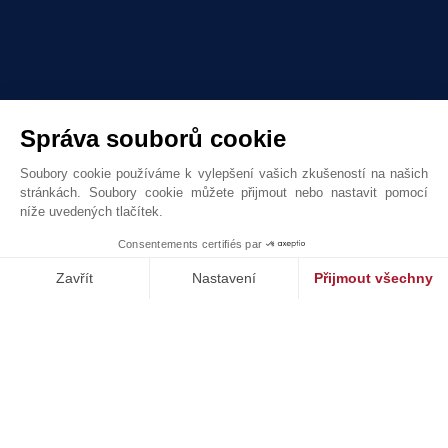
Správa souborů cookie
Soubory cookie používáme k vylepšení vašich zkušeností na našich
stránkách. Soubory cookie můžete přijmout nebo nastavit pomocí
Louis Grandchamp des Raux Collection
níže uvedených tlačítek.
24 October 2026
1
Consentements certifiés par
Zavřít
Nastavení
Přijmout všechny
RESULTS AUCTIONS
Platforma pro správu souhlasů: Upravte si své volby
Axeptio consent
Naše platforma vám umožňuje přizpůsobit a spravovat vaše nasta