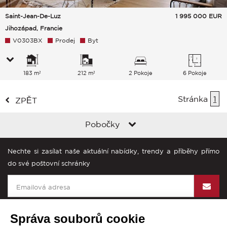
Saint-Jean-De-Luz
1 995 000
EUR
Jihozápad, Francie
V0303BX
Prodej
Byt
183 m²
212 m²
2 Pokoje
6 Pokoje
Stránka
1
ZPĚT
Pobočky
Nechte si zasílat naše aktuální nabídky, trendy a příběhy přímo
do své poštovní schránky
Správa souborů cookie