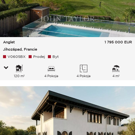
Anglet
1 795 000
EUR
Jihozápad, Francie
V0605BX
Prodej
Byt
120 m²
4 Pokoje
4 Pokoje
4 m²