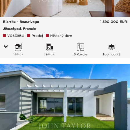
Biarritz - Beaurivage
1 590 000
EUR
Jihozápad, Francie
V0639BX
Prodej
Městský dům
144 m²
194 m²
6 Pokoje
Top floor/2