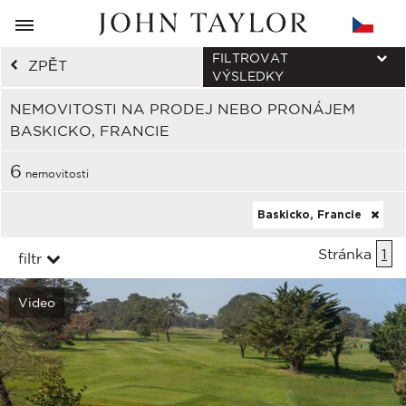
FILTROVAT
ZPĚT
VÝSLEDKY
NEMOVITOSTI NA PRODEJ NEBO PRONÁJEM
BASKICKO, FRANCIE
6
nemovitosti
Baskicko, Francie
Stránka
1
filtr
Video