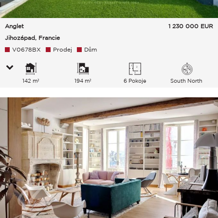
Anglet
1 230 000
EUR
Jihozápad, Francie
V0678BX
Prodej
Dům
142 m²
194 m²
6 Pokoje
South North