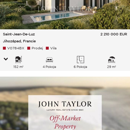
Saint-Jean-De-Luz
2 210 000
EUR
Jihozápad, Francie
V0784BX
Prodej
Vila
152 m²
4 Pokoje
6 Pokoje
29 m²