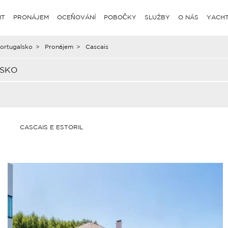
IT
PRONÁJEM
OCEŇOVÁNÍ
POBOČKY
SLUŽBY
O NÁS
YACHT
ortugalsko
>
Pronájem
>
Cascais
LSKO
CASCAIS E ESTORIL