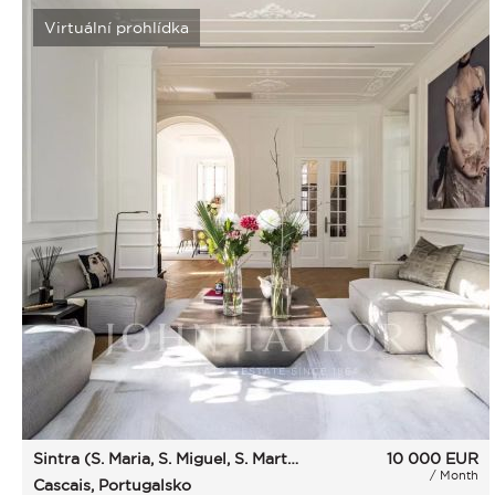
Virtuální prohlídka
Sintra (S. Maria, S. Miguel, S. Martinho E S. Pedro De Penaferrim)
10 000
EUR
/ Month
Cascais, Portugalsko