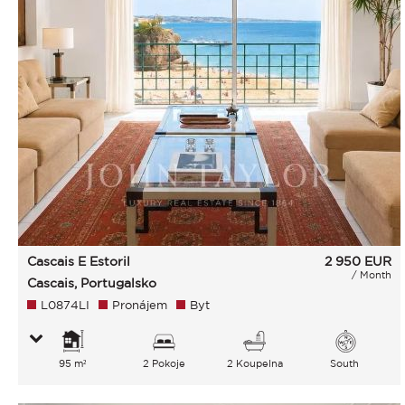
Cascais E Estoril
2 950
EUR
/ Month
Cascais, Portugalsko
L0874LI
Pronájem
Byt
95 m²
2 Pokoje
2 Koupelna
South