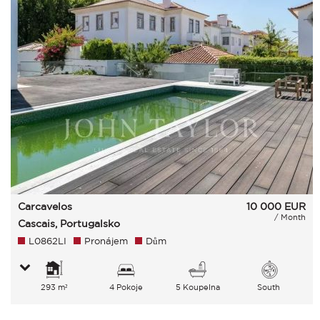
Carcavelos
10 000
EUR
/ Month
Cascais, Portugalsko
L0862LI
Pronájem
Dům
293 m²
4 Pokoje
5 Koupelna
South