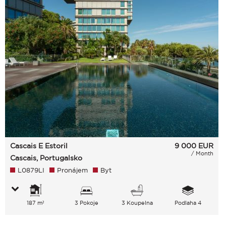
Cascais E Estoril
9 000
EUR
/ Month
Cascais, Portugalsko
L0879LI
Pronájem
Byt
187 m²
3 Pokoje
3 Koupelna
Podlaha 4