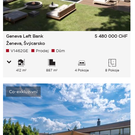
Geneva Left Bank
5 480 000
CHF
Ženeva, Švýcarsko
V1462GE
Prodej
Dům
412 m²
887 m²
4 Pokoje
8 Pokoje
Co-exkluzivní