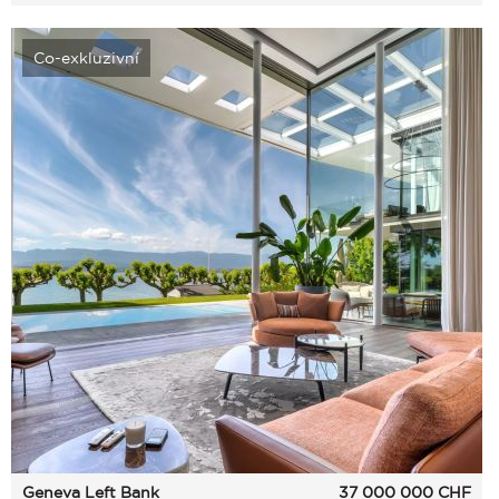
Co-exkluzivní
Geneva Left Bank
37 000 000
CHF