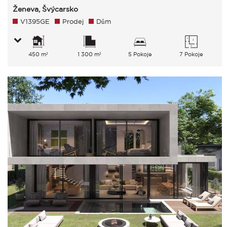
Ženeva, Švýcarsko
V1395GE
Prodej
Dům
450 m²
1 300 m²
5 Pokoje
7 Pokoje