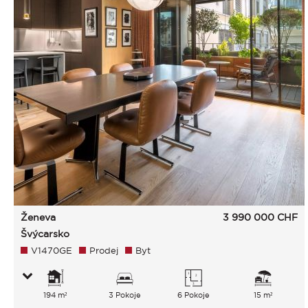
Ženeva
3 990 000
CHF
Švýcarsko
V1470GE
Prodej
Byt
194 m²
3 Pokoje
6 Pokoje
15 m²