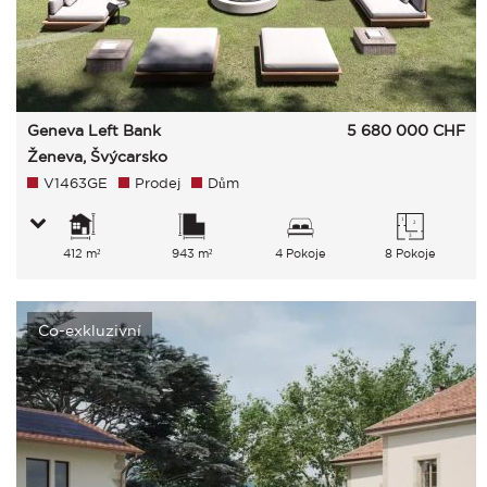
Geneva Left Bank
5 680 000
CHF
Ženeva, Švýcarsko
V1463GE
Prodej
Dům
412 m²
943 m²
4 Pokoje
8 Pokoje
Co-exkluzivní