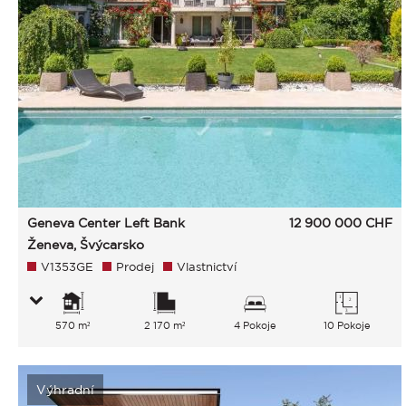
Geneva Center Left Bank
12 900 000
CHF
Ženeva, Švýcarsko
V1353GE
Prodej
Vlastnictví
570 m²
2 170 m²
4 Pokoje
10 Pokoje
Výhradní