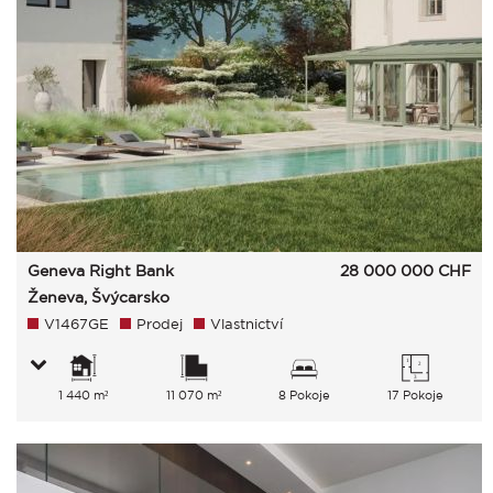
Geneva Right Bank
28 000 000
CHF
Ženeva, Švýcarsko
V1467GE
Prodej
Vlastnictví
1 440 m²
11 070 m²
8 Pokoje
17 Pokoje