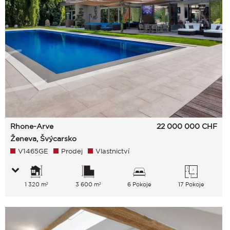
Rhone-Arve
22 000 000
CHF
Ženeva, Švýcarsko
V1465GE
Prodej
Vlastnictví
1 320 m²
3 600 m²
6 Pokoje
17 Pokoje