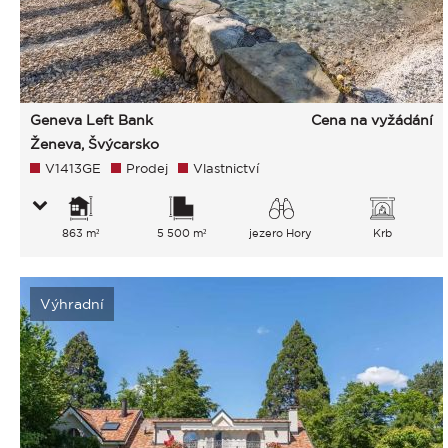
Geneva Left Bank
Cena na vyžádání
Ženeva, Švýcarsko
V1413GE
Prodej
Vlastnictví
863 m²
5 500 m²
jezero Hory
Krb
Výhradní