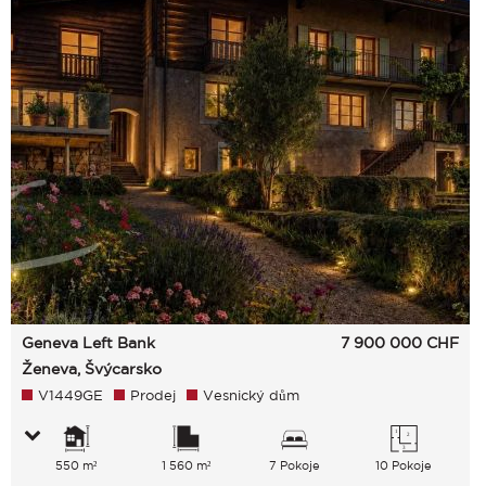
Geneva Left Bank
7 900 000
CHF
Ženeva, Švýcarsko
V1449GE
Prodej
Vesnický dům
550 m²
1 560 m²
7 Pokoje
10 Pokoje