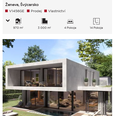
Ženeva, Švýcarsko
V1456GE
Prodej
Vlastnictví
970 m²
3 000 m²
4 Pokoje
14 Pokoje