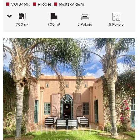
V0184MK
Prodej
Městský dům
700 m²
700 m²
5 Pokoje
9 Pokoje