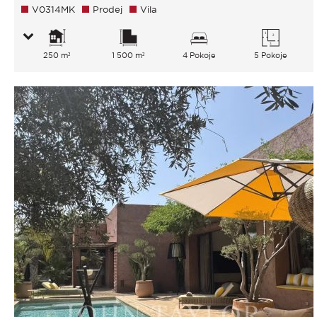
V0314MK
Prodej
Vila
250 m²
1 500 m²
4 Pokoje
5 Pokoje