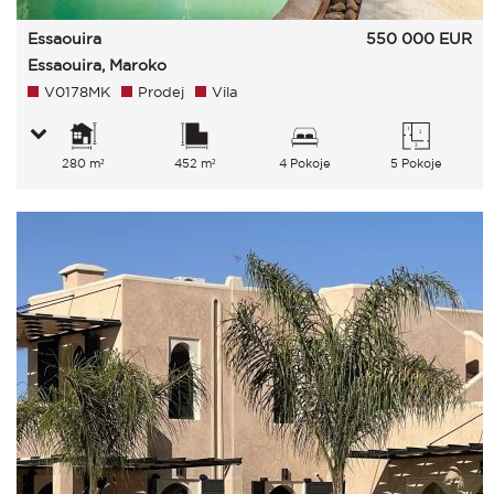
Essaouira
550 000
EUR
Essaouira, Maroko
V0178MK
Prodej
Vila
280 m²
452 m²
4 Pokoje
5 Pokoje