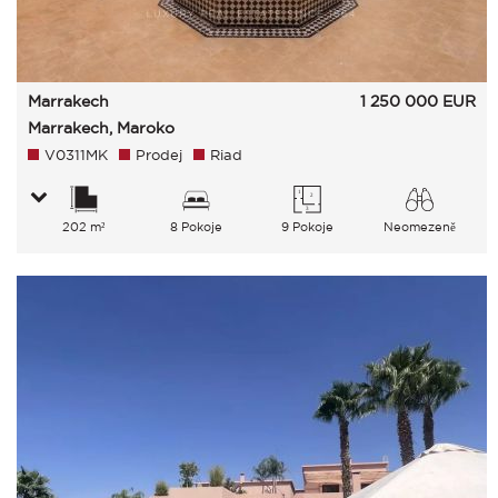
Marrakech
1 250 000
EUR
Marrakech, Maroko
V0311MK
Prodej
Riad
202 m²
8 Pokoje
9 Pokoje
Neomezeně