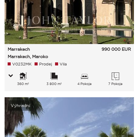
Marrakech
990 000
EUR
Marrakech, Maroko
V0232MK
Prodej
Vila
360 m²
3 800 m²
4 Pokoje
7 Pokoje
Výhradní