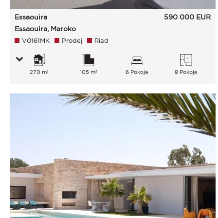
Essaouira
590 000
EUR
Essaouira, Maroko
V0161MK
Prodej
Riad
270 m²
105 m²
6 Pokoje
8 Pokoje