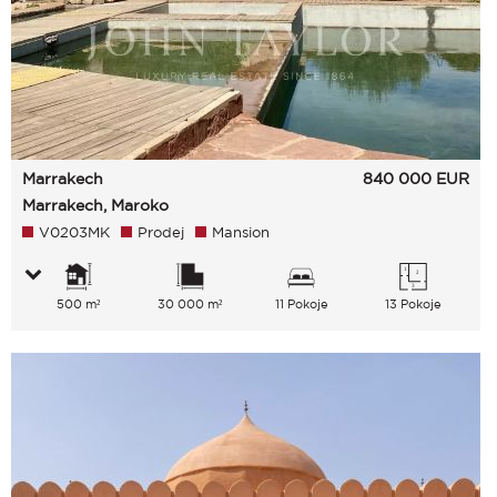
Marrakech
840 000
EUR
Marrakech, Maroko
V0203MK
Prodej
Mansion
500 m²
30 000 m²
11 Pokoje
13 Pokoje