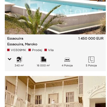
Essaouira
1 450 000
EUR
Essaouira, Maroko
V0309MK
Prodej
Vila
340 m²
16 000 m²
4 Pokoje
5 Pokoje