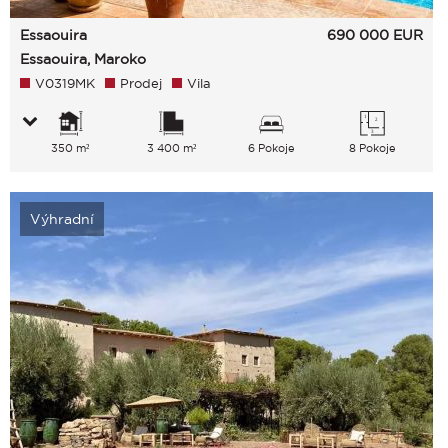
Essaouira
690 000
EUR
Essaouira, Maroko
V0319MK
Prodej
Vila
350 m²
3 400 m²
6 Pokoje
8 Pokoje
Výhradní