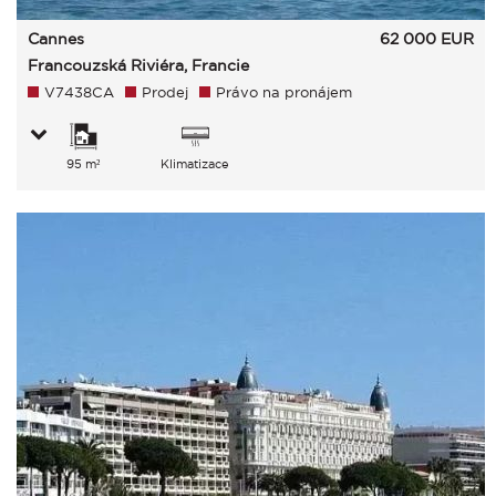
Cannes
62 000
EUR
Francouzská Riviéra, Francie
V7438CA
Prodej
Právo na pronájem
95 m²
Klimatizace