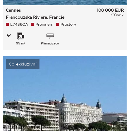
Cannes
108 000
EUR
/ Yearly
Francouzská Riviéra, Francie
L7436CA
Pronájem
Prostory
95 m²
Klimatizace
Co-exkluzivní