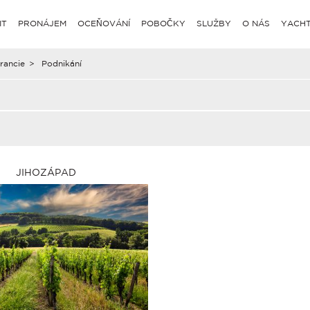
IT
PRONÁJEM
OCEŇOVÁNÍ
POBOČKY
SLUŽBY
O NÁS
YACHT
rancie
>
Podnikání
JIHOZÁPAD