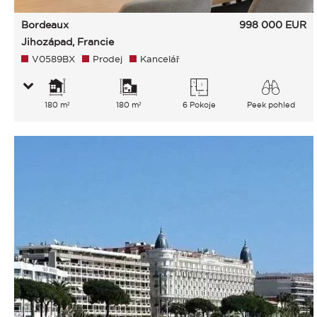
Bordeaux
998 000
EUR
Jihozápad, Francie
V0589BX
Prodej
Kancelář
180 m²
180 m²
6 Pokoje
Peek pohled
Město