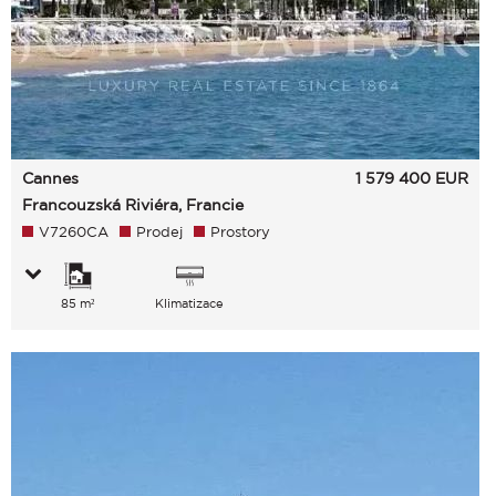
Cannes
1 579 400
EUR
Francouzská Riviéra, Francie
V7260CA
Prodej
Prostory
85 m²
Klimatizace