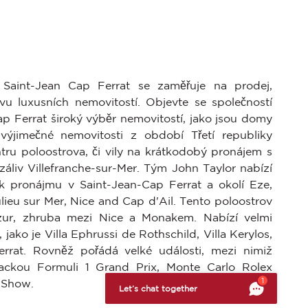
 Saint-Jean Cap Ferrat se zaměřuje na prodej,
u luxusních nemovitostí. Objevte se společností
p Ferrat široký výběr nemovitostí, jako jsou domy
výjimečné nemovitosti z období Třetí republiky
tru poloostrova, či vily na krátkodobý pronájem s
áliv Villefranche-sur-Mer. Tým John Taylor nabízí
k pronájmu v Saint-Jean-Cap Ferrat a okolí Eze,
ulieu sur Mer, Nice and Cap d'Ail. Tento poloostrov
zur, zhruba mezi Nice a Monakem. Nabízí velmi
 jako je Villa Ephrussi de Rothschild, Villa Kerylos,
errat. Rovněž pořádá velké události, mezi nimiž
ackou Formuli 1 Grand Prix, Monte Carlo Rolex
bte si svá preference a kontrolujte, jak jsou vaše informace z
1
 Show.
Let’s chat together