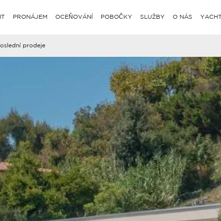
IT
PRONÁJEM
OCEŇOVÁNÍ
POBOČKY
SLUŽBY
O NÁS
YACHT
oslední prodeje