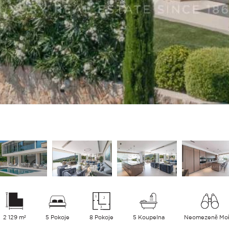
2 129 m²
5 Pokoje
8 Pokoje
5 Koupelna
Neomezeně Mo