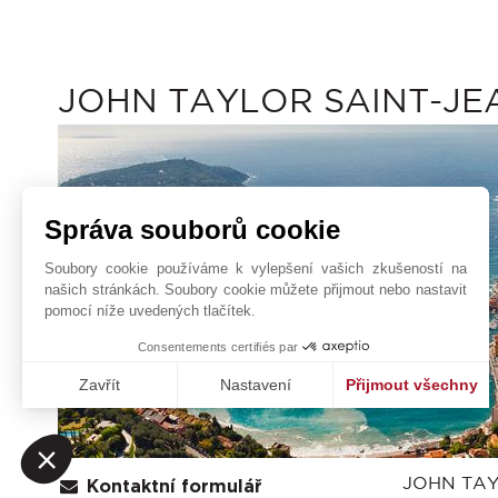
JOHN TAYLOR SAINT-JE
Správa souborů cookie
Soubory cookie používáme k vylepšení vašich zkušeností na
našich stránkách. Soubory cookie můžete přijmout nebo nastavit
pomocí níže uvedených tlačítek.
Consentements certifiés par
Zavřít
Nastavení
Přijmout všechny
Platforma pro správu souhlasů: Upravte si své volby
Axeptio consent
Naše platforma vám umožňuje přizpůsobit a spravovat vaše na
JOHN TAY
Kontaktní formulář