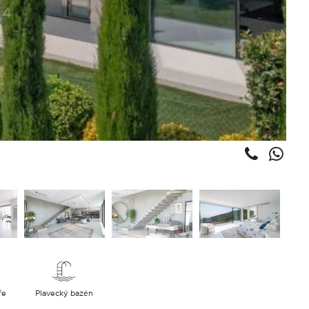
ře
Plavecký bazén