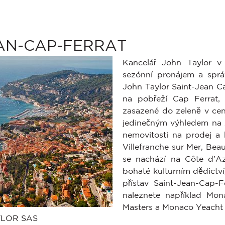
AN-CAP-FERRAT
Kancelář John Taylor v
sezónní pronájem a správ
John Taylor Saint-Jean Ca
na pobřeží Cap Ferrat, 
zasazené do zeleně v cen
jedinečným výhledem na z
nemovitosti na prodej a 
Villefranche sur Mer, Bea
se nachází na Côte d'A
bohaté kulturním dědictví,
přístav Saint-Jean-Cap-F
naleznete například Mon
stavení soukromí, čímž zajišťuje dodržování předpisů. Přizpůso
Masters a Monaco Yeacht
LOR SAS