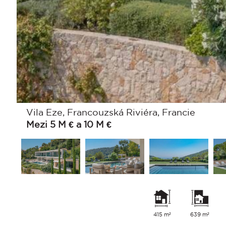
Vila Eze, Francouzská Riviéra, Francie
Mezi 5 M € a 10 M €
415 m²
639 m²