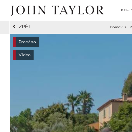
KOUP
ZPĚT
Domov
>
P
Prodáno
Video