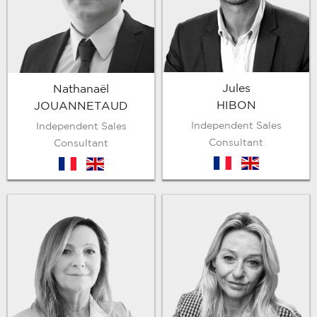
Jules
Nathanaël
HIBON
JOUANNETAUD
Independent Sales
Independent Sales
Consultant
Consultant
fr
en
fr
en