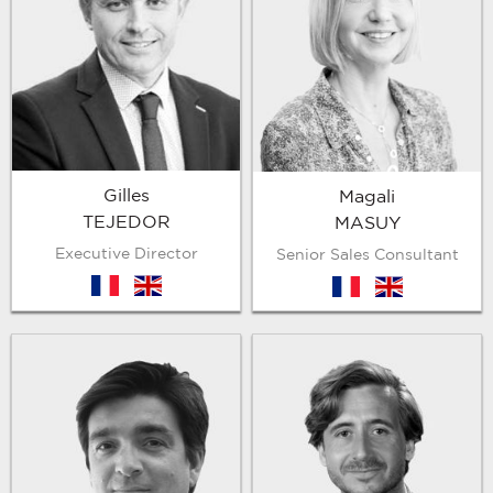
Gilles
Magali
TEJEDOR
MASUY
Executive Director
Senior Sales Consultant
fr
en
fr
en