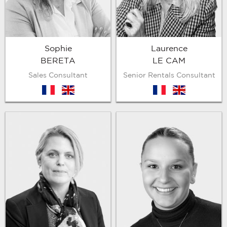
Sophie
Laurence
BERETA
LE CAM
Sales Consultant
Senior Rentals Consultant
fr
en
fr
en