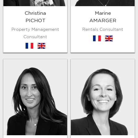
Marine
Christina
AMARGER
PICHOT
Rentals Consultant
Property Management
Consultant
fr
en
fr
en