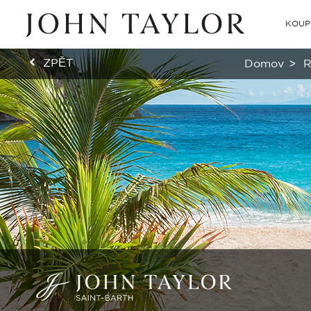
KOUP
ZPĚT
Domov
>
R