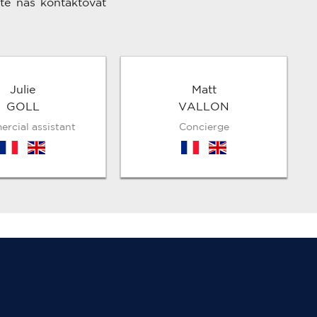
te nás kontaktovat
Julie
Matt
GOLL
VALLON
rcial assistant
Concierge
fr
en
fr
en