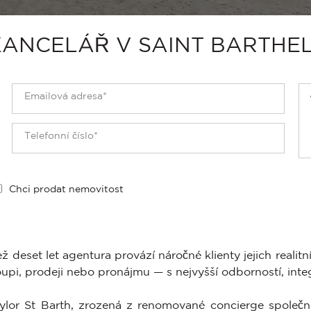
KANCELÁŘ V SAINT BARTHE
Chci prodat nemovitost
ež deset let agentura provází náročné klienty jejich reali
oupi, prodeji nebo pronájmu — s nejvyšší odborností, integ
ylor St Barth, zrozená z renomované concierge společno