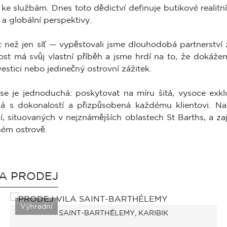
ke službám. Dnes toto dědictví definuje butikové realitn
 a globální perspektivy.
c než jen síť — vypěstovali jsme dlouhodobá partnerství
st má svůj vlastní příběh a jsme hrdí na to, že dokážem
nvestici nebo jedinečný ostrovní zážitek.
e je jednoduchá: poskytovat na míru šitá, vysoce exkluz
ná s dokonalostí a přizpůsobená každému klientovi. Nab
í, situovaných v nejznámějších oblastech St Barths, a za
ném ostrově.
NA PRODEJ
Výhradní
SAINT-BARTHÉLEMY, KARIBIK