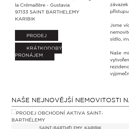
závazek 
la Crémaillère - Gustavia
přístupu
97133
SAINT BARTHELEMY
KARIBIK
Jsme ví
nemovito
PRODEJ
sídlo, i
KRÁTKODOBÝ
Naše mis
PRONÁJEM
vytvoře
rezidenc
výjimeč
NAŠE NEJNOVĚJŠÍ NEMOVITOSTI 
SAINT-BARTHÉLEMY, KARIBIK