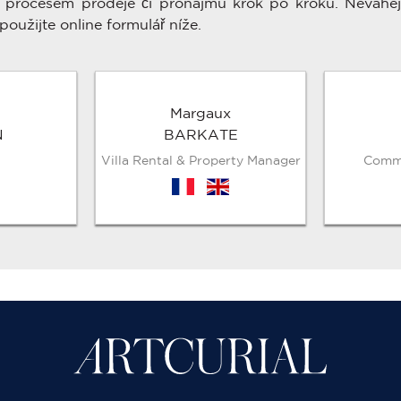
procesem prodeje či pronájmu krok po kroku. Neváhej
použijte online formulář níže.
Margaux
N
BARKATE
Villa Rental & Property Manager
Comme
fr
en