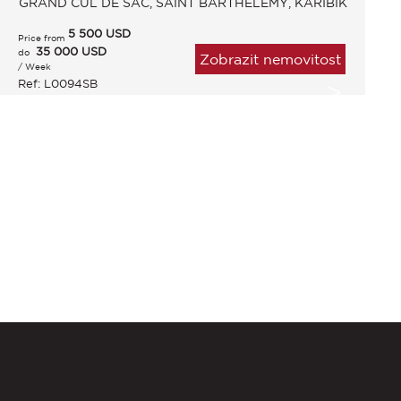
GRAND CUL DE SAC, SAINT BARTHELEMY, KARIBIK
5 500
USD
Price from
35 000 USD
do
Zobrazit nemovitost
/ Week
Ref: L0094SB