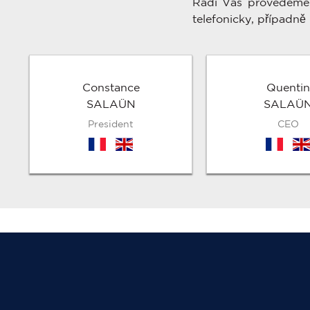
Rádi Vás provedeme 
telefonicky, případně 
Constance
Quentin
SALAÜN
SALAÜ
President
CEO
fr
en
fr
en