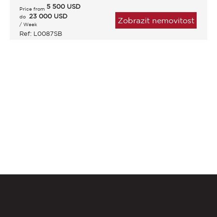
5 500
USD
Price from
23 000 USD
do
Zobrazit nemovitost
/ Week
Ref: L0087SB