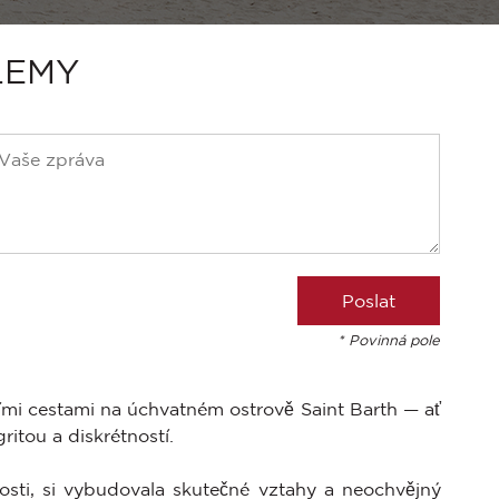
LEMY
* Povinná pole
tními cestami na úchvatném ostrově Saint Barth — ať
ritou a diskrétností.
sti, si vybudovala skutečné vztahy a neochvějný