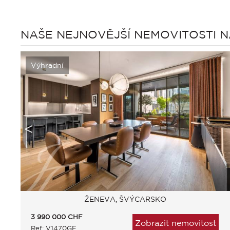
NAŠE NEJNOVĚJŠÍ NEMOVITOSTI 
Výhradní
ŽENEVA, ŠVÝCARSKO
3 990 000
CHF
Zobrazit nemovitost
Ref: V1470GE