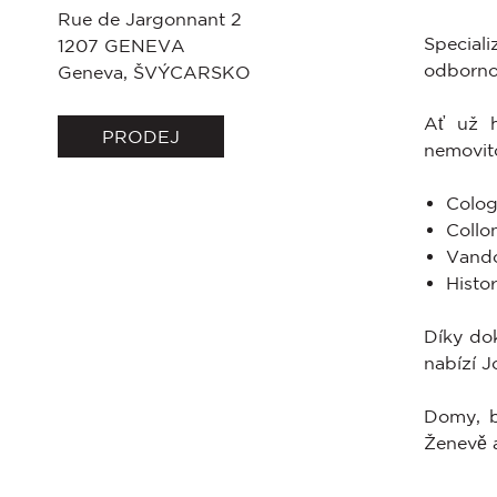
Rue de Jargonnant 2
Speciali
1207
GENEVA
odbornos
Geneva
,
ŠVÝCARSKO
Ať už h
PRODEJ
nemovito
Colog
Collo
Vando
Histo
Díky dok
nabízí J
Domy, b
Ženevě a