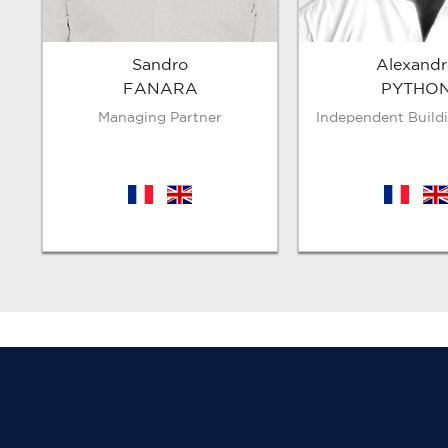
Sandro
Alexandr
FANARA
PYTHO
Managing Partner
Independent Build
fr
en
fr
en