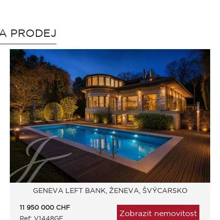
NA PRODEJ
GENEVA LEFT BANK, ŽENEVA, ŠVÝCARSKO
11 950 000
CHF
Zobrazit nemovitost
Ref: V1448GE