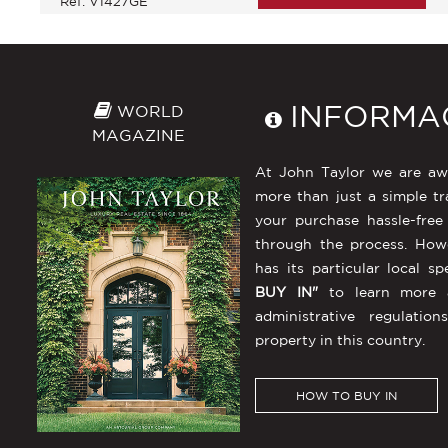
Ref: V1427GE
INFORMA
WORLD
MAGAZINE
At John Taylor we are awa
more than just a simple tr
your purchase hassle-free
through the process. How
has its particular local sp
BUY IN"
to learn more ab
administrative regulat
property in this country.
HOW TO BUY IN