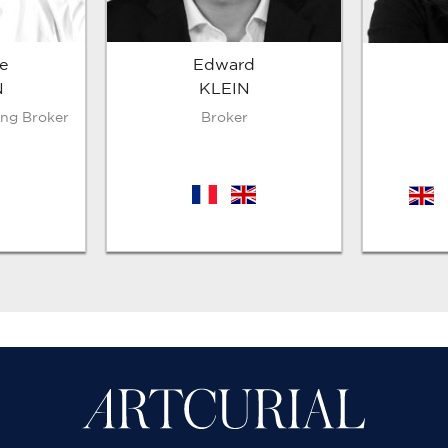
e
Edward
N
KLEIN
ing Broker
Broker
fr
en
en