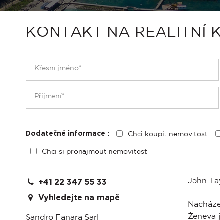
KONTAKT NA REALITNÍ 
Chci koupit nemovitost
Dodatečné informace :
Chci si pronajmout nemovitost
John Tay
+41 22 347 55 33
Vyhledejte na mapě
Nacházej
Ženeva j
Sandro Fanara Sarl