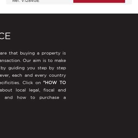
Ref: V1284GE
CE
re that buying a property is
ansaction. Our aim is to make
 by guiding you step by step
ever, each and every country
ecificities. Click on
"HOW TO
out local legal, fiscal and
ions and how to purchase a