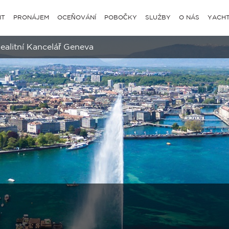
IT
PRONÁJEM
OCEŇOVÁNÍ
POBOČKY
SLUŽBY
O NÁS
YACHT
ealitní Kancelář Geneva