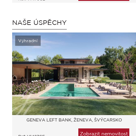
NAŠE ÚSPĚCHY
Výhradní
GENEVA LEFT BANK, ŽENEVA, ŠVÝCARSKO
Zobrazit nemovitost