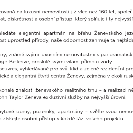
zovaná na luxusní nemovitosti již více než 160 let, společ
t, diskrétnost a osobní přístup, který splňuje i ty nejvyšš
ledáte elegantní apartmán na břehu Ženevského jeze
st uprostřed přírody, naše odbornost zahrnuje ta nejžáda
ny, známé svými luxusními nemovitostmi s panoramatick
nge-Bellerive, proslulé svými vilami přímo u vody.
euvres, vyhledávané pro svůj klid a zelené rezidenční pro
rické a elegantní čtvrti centra Ženevy, zejména v okolí ru
onalé znalosti ženevského realitního trhu – a realizaci 
ohn Taylor Ženeva exkluzivní služby na nejvyšší úrovni.
ytové domy, pozemky, apartmány – svěřte svou nemovito
 získejte osobní přístup v každé fázi vašeho projektu.