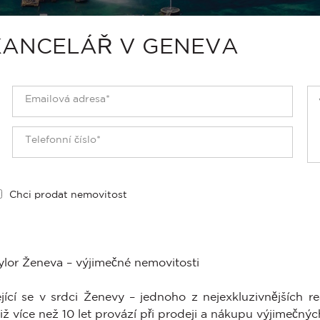
KANCELÁŘ V GENEVA
Chci prodat nemovitost
lor Ženeva – výjimečné nemovitosti
ící se v srdci Ženevy – jednoho z nejexkluzivnějších re
iž více než 10 let provází při prodeji a nákupu výjimečný