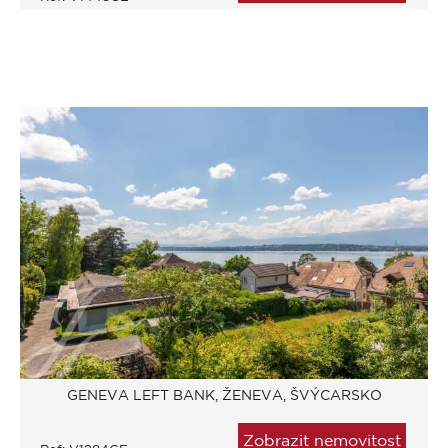
GENEVA LEFT BANK, ŽENEVA, ŠVÝCARSKO
Zobrazit nemovitost