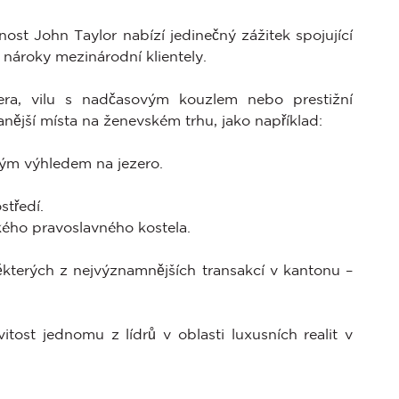
nost John Taylor nabízí jedinečný zážitek spojující
í nároky mezinárodní klientely.
ra, vilu s nadčasovým kouzlem nebo prestižní
nější místa na ženevském trhu, jako například:
ým výhledem na jezero.
středí.
ského pravoslavného kostela.
některých z nejvýznamnějších transakcí v kantonu –
st jednomu z lídrů v oblasti luxusních realit v