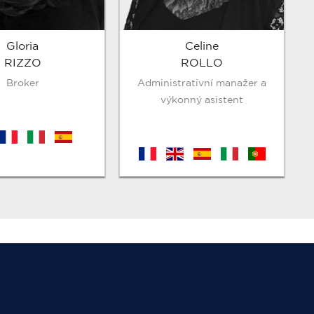
Gloria
Celine
RIZZO
ROLLO
Broker
Administrativní manažer a
výkonný asistent
fr
it
es
fr
en
es
it
pt