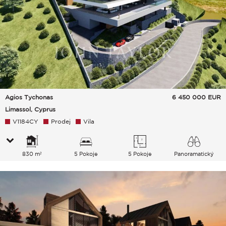
Agios Tychonas
6 450 000
EUR
Limassol, Cyprus
V1184CY
Prodej
Vila
830 m²
5 Pokoje
5 Pokoje
Panoramatický
Zahrada Město Hills Moře