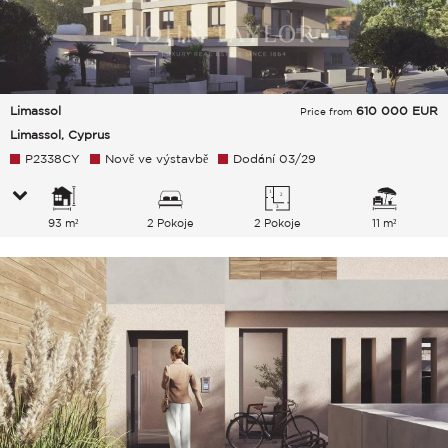
Limassol
610 000
EUR
Price from
Limassol, Cyprus
P2338CY
Nově ve výstavbě
Dodání 03/29
93 m²
2 Pokoje
2 Pokoje
11 m²