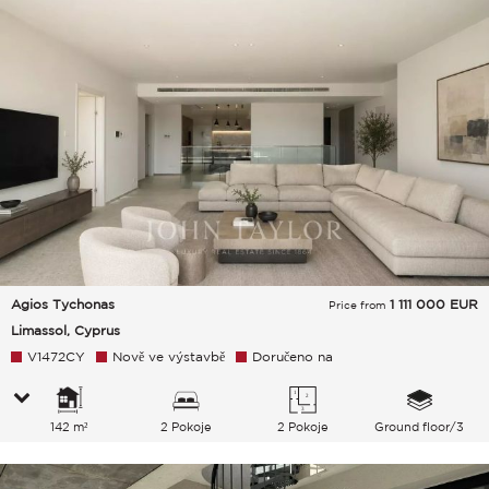
Agios Tychonas
1 111 000
EUR
Price from
Limassol, Cyprus
V1472CY
Nově ve výstavbě
Doručeno na
142 m²
2 Pokoje
2 Pokoje
Ground floor/3