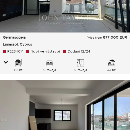
Germasogeia
877 000
EUR
Price from
Limassol, Cyprus
P2234CY
Nově ve výstavbě
Dodání 12/24
112 m²
3 Pokoje
3 Pokoje
33 m²