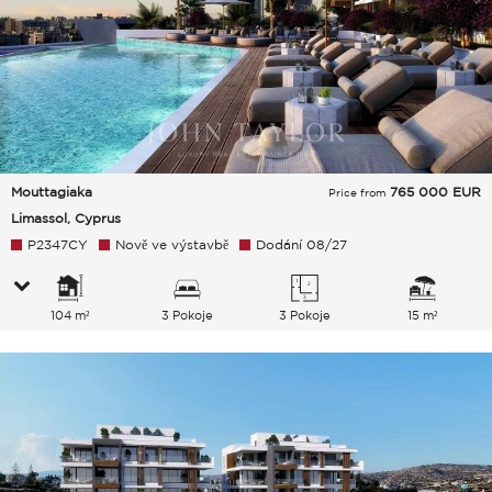
Mouttagiaka
765 000
EUR
Price from
Limassol, Cyprus
P2347CY
Nově ve výstavbě
Dodání 08/27
104 m²
3 Pokoje
3 Pokoje
15 m²