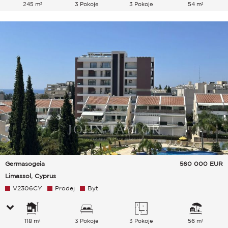
245 m²
3 Pokoje
3 Pokoje
54 m²
Germasogeia
560 000
EUR
Limassol, Cyprus
V2306CY
Prodej
Byt
118 m²
3 Pokoje
3 Pokoje
56 m²