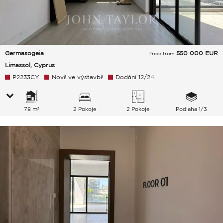
Germasogeia
550 000
EUR
Price from
Limassol, Cyprus
P2233CY
Nově ve výstavbě
Dodání 12/24
78 m²
2 Pokoje
2 Pokoje
Podlaha 1/3