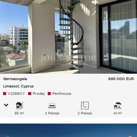
Germasogeia
695 000
EUR
Limassol, Cyprus
V2288CY
Prodej
Penthouse
85 m²
2 Pokoje
2 Pokoje
41 m²