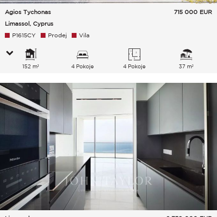
Agios Tychonas
715 000
EUR
Limassol, Cyprus
P1615CY
Prodej
Vila
152 m²
4 Pokoje
4 Pokoje
37 m²