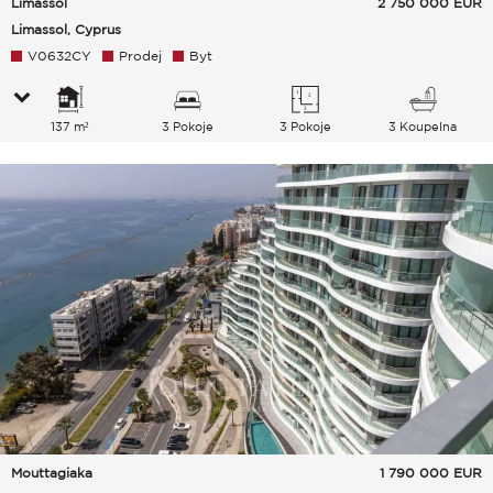
Limassol
2 750 000
EUR
Limassol, Cyprus
V0632CY
Prodej
Byt
137 m²
3 Pokoje
3 Pokoje
3 Koupelna
Mouttagiaka
1 790 000
EUR