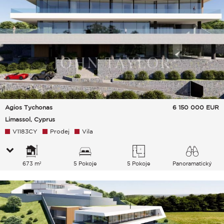
Agios Tychonas
6 150 000
EUR
Limassol, Cyprus
V1183CY
Prodej
Vila
673 m²
5 Pokoje
5 Pokoje
Panoramatický
Zahrada Město Hills Moře