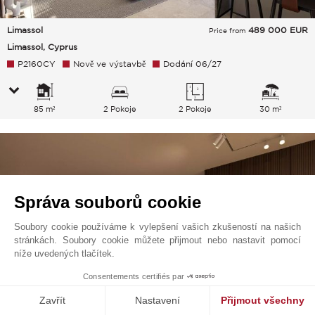
Limassol
489 000
EUR
Price from
Limassol, Cyprus
P2160CY
Nově ve výstavbě
Dodání 06/27
85 m²
2 Pokoje
2 Pokoje
30 m²
Správa souborů cookie
Soubory cookie používáme k vylepšení vašich zkušeností na našich
stránkách. Soubory cookie můžete přijmout nebo nastavit pomocí
níže uvedených tlačítek.
1
Consentements certifiés par
Zavřít
Nastavení
Přijmout všechny