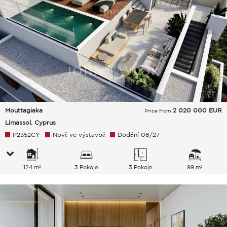
Mouttagiaka
2 020 000
EUR
Price from
Limassol, Cyprus
P2352CY
Nově ve výstavbě
Dodání 08/27
124 m²
3 Pokoje
3 Pokoje
99 m²