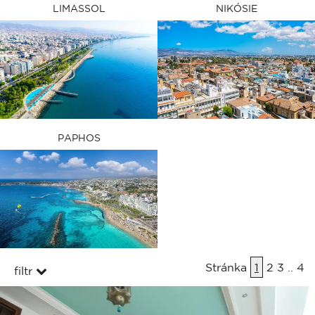
LIMASSOL
NIKÓSIE
PAPHOS
Stránka
1
2
3
..
4
filtr