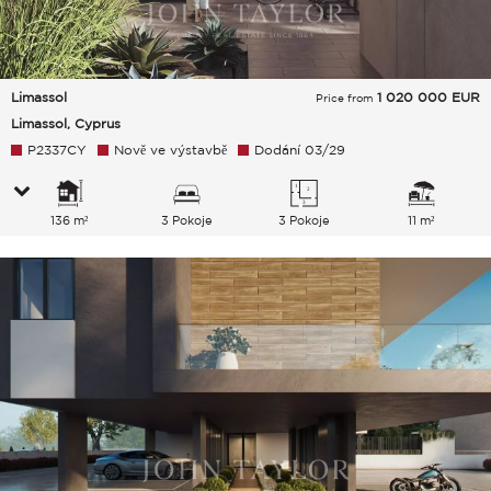
Limassol
1 020 000
EUR
Price from
Limassol, Cyprus
P2337CY
Nově ve výstavbě
Dodání 03/29
136 m²
3 Pokoje
3 Pokoje
11 m²