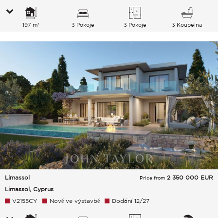
197 m²
3 Pokoje
3 Pokoje
3 Koupelna
Limassol
2 350 000
EUR
Price from
Limassol, Cyprus
V2155CY
Nově ve výstavbě
Dodání 12/27