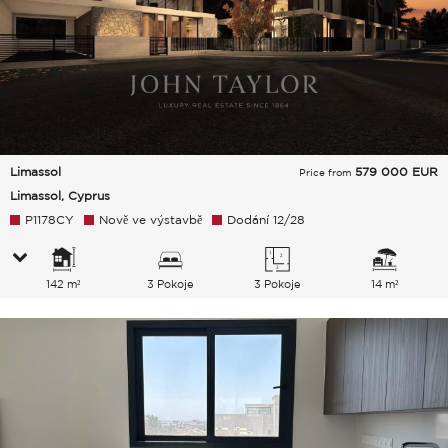
Limassol
579 000
EUR
Price from
Limassol, Cyprus
P1178CY
Nově ve výstavbě
Dodání 12/28
142 m²
3 Pokoje
3 Pokoje
14 m²