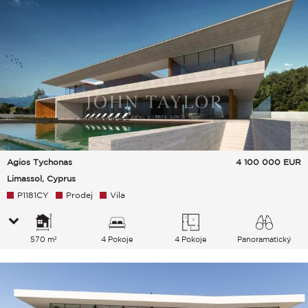
Agios Tychonas
4 100 000
EUR
Limassol, Cyprus
P1181CY
Prodej
Vila
570 m²
4 Pokoje
4 Pokoje
Panoramatický
Zahrada Město Hills Moře