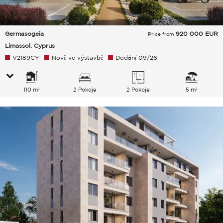
Germasogeia
920 000
EUR
Price from
Limassol, Cyprus
V2189CY
Nově ve výstavbě
Dodání 09/26
110 m²
2 Pokoje
2 Pokoje
5 m²