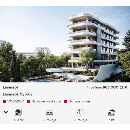
Limassol
963 000
EUR
Price from
Limassol, Cyprus
V0652CY
Nově ve výstavbě
Doručeno na
100 m²
2 Pokoje
2 Pokoje
7 m²