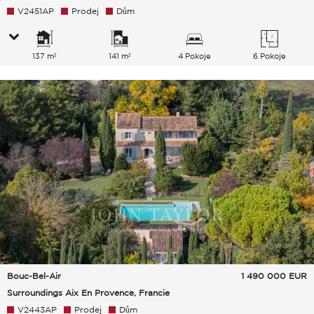
V2451AP
Prodej
Dům
137 m²
141 m²
4 Pokoje
6 Pokoje
Bouc-Bel-Air
1 490 000
EUR
Surroundings Aix En Provence, Francie
V2443AP
Prodej
Dům