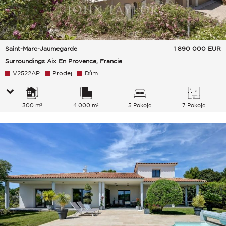
Saint-Marc-Jaumegarde
1 890 000
EUR
Surroundings Aix En Provence, Francie
V2522AP
Prodej
Dům
300 m²
4 000 m²
5 Pokoje
7 Pokoje