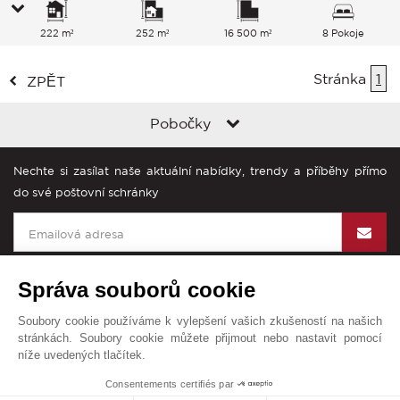
222 m²
252 m²
16 500 m²
8 Pokoje
Stránka
1
ZPĚT
Pobočky
Nechte si zasílat naše aktuální nabídky, trendy a příběhy přímo
do své poštovní schránky
Správa souborů cookie
Soubory cookie používáme k vylepšení vašich zkušeností na našich
John Taylor na světě
stránkách. Soubory cookie můžete přijmout nebo nastavit pomocí
níže uvedených tlačítek.
Všeobecné obchodní podmínky
Mapa stránek
Kontakt
1
Consentements certifiés par
© John Taylor 2025. Všechna práva vyhrazena.