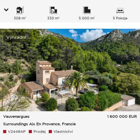
308 m²
330 m²
5 000 m²
5 Pokoje
Výhradní
Vauvenargues
1 600 000
EUR
Surroundings Aix En Provence, Francie
V2449AP
Prodej
Vlastnictví