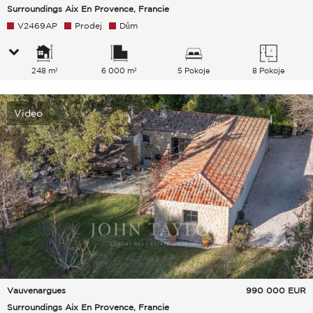
Surroundings Aix En Provence, Francie
V2469AP
Prodej
Dům
248 m²
6 000 m²
5 Pokoje
8 Pokoje
Video
Vauvenargues
990 000
EUR
Surroundings Aix En Provence, Francie