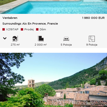
Ventabren
1 980 000
EUR
Surroundings Aix En Provence, Francie
V2197AP
Prodej
Dům
275 m²
2 000 m²
5 Pokoje
9 Pokoje