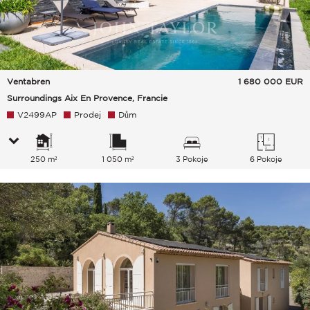
Ventabren
1 680 000
EUR
Surroundings Aix En Provence, Francie
V2499AP
Prodej
Dům
250 m²
1 050 m²
3 Pokoje
6 Pokoje