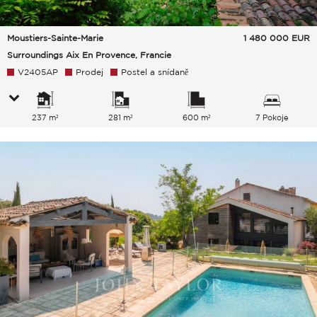
Moustiers-Sainte-Marie
1 480 000
EUR
Surroundings Aix En Provence, Francie
V2405AP
Prodej
Postel a snídaně
237 m²
281 m²
600 m²
7 Pokoje