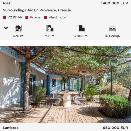
Riez
1 400 000
EUR
Surroundings Aix En Provence, Francie
V2391AP
Prodej
Vlastnictví
620 m²
750 m²
3 900 m²
18 Pokoje
Lambesc
980 000
EUR