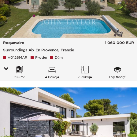
Roquevaire
1 060 000
EUR
Surroundings Aix En Provence, Francie
V0126MAR
Prodej
Dům
198 m²
4 Pokoje
7 Pokoje
Top floor/1