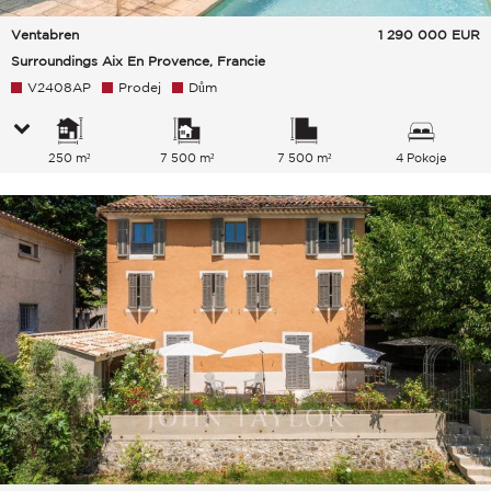
Ventabren
1 290 000
EUR
Surroundings Aix En Provence, Francie
V2408AP
Prodej
Dům
250 m²
7 500 m²
7 500 m²
4 Pokoje