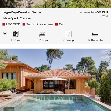
Lège-Cap-Ferret - L'herbe
14 400
EUR
Price from
/ Week
Jihozápad, Francie
L0055CF
Sezónní pronájem
Dům
250 m²
5 Pokoje
7 Pokoje
12 Kapacita