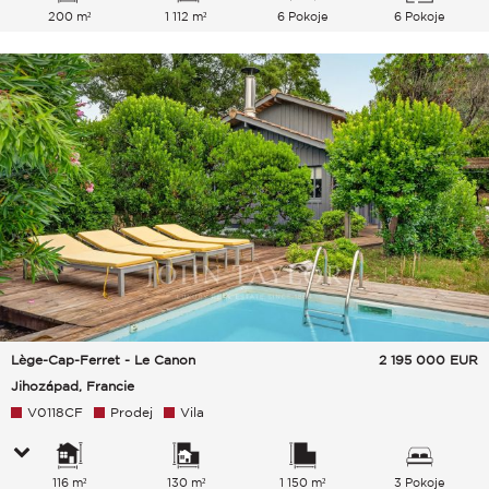
200 m²
1 112 m²
6 Pokoje
6 Pokoje
Lège-Cap-Ferret - Le Canon
2 195 000
EUR
Jihozápad, Francie
V0118CF
Prodej
Vila
116 m²
130 m²
1 150 m²
3 Pokoje