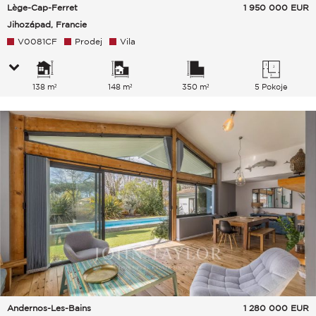
Lège-Cap-Ferret
1 950 000
EUR
Jihozápad, Francie
V0081CF
Prodej
Vila
138 m²
148 m²
350 m²
5 Pokoje
Andernos-Les-Bains
1 280 000
EUR