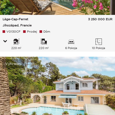
Lège-Cap-Ferret
3 250 000
EUR
Jihozápad, Francie
V0130CF
Prodej
Dům
220 m²
220 m²
6 Pokoje
10 Pokoje
Výhradní