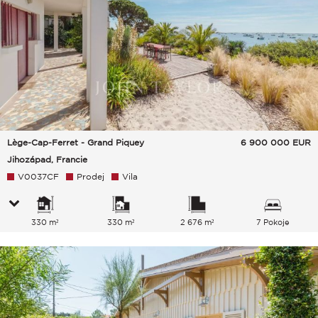
Lège-Cap-Ferret - Grand Piquey
6 900 000
EUR
Jihozápad, Francie
V0037CF
Prodej
Vila
330 m²
330 m²
2 676 m²
7 Pokoje