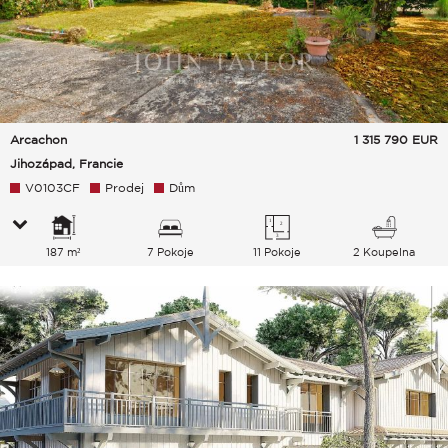
Arcachon
1 315 790
EUR
Jihozápad, Francie
V0103CF
Prodej
Dům
187 m²
7 Pokoje
11 Pokoje
2 Koupelna