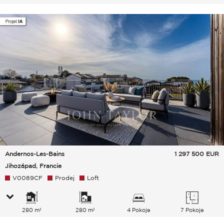
Andernos-Les-Bains
1 297 500
EUR
Jihozápad, Francie
V0089CF
Prodej
Loft
280 m²
280 m²
4 Pokoje
7 Pokoje