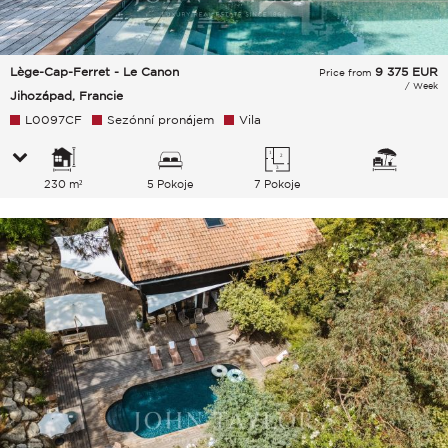
Lège-Cap-Ferret - Le Canon
9 375
EUR
Price from
/ Week
Jihozápad, Francie
L0097CF
Sezónní pronájem
Vila
230 m²
5 Pokoje
7 Pokoje