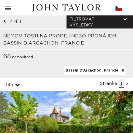
FILTROVAT
ZPĚT
VÝSLEDKY
NEMOVITOSTI NA PRODEJ NEBO PRONÁJEM
BASSIN D'ARCACHON, FRANCIE
68
nemovitosti
Bassin D'Arcachon, Francie
Stránka
1
2
filtr