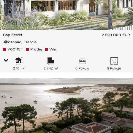
Cap Ferret
2 520 000
EUR
Jihozápad, Francie
V0011CF
Prodej
Vila
270 m²
2 742 m²
6 Pokoje
8 Pokoje