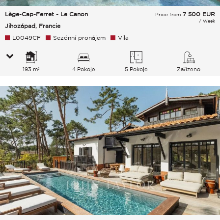
Lège-Cap-Ferret - Le Canon
7 500
EUR
Price from
/ Week
Jihozápad, Francie
L0049CF
Sezónní pronájem
Vila
193 m²
4 Pokoje
5 Pokoje
Zařízeno