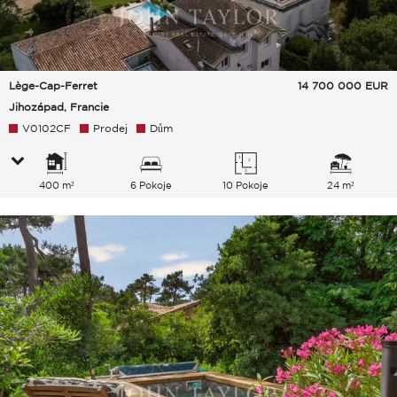
Lège-Cap-Ferret
14 700 000
EUR
Jihozápad, Francie
V0102CF
Prodej
Dům
400 m²
6 Pokoje
10 Pokoje
24 m²