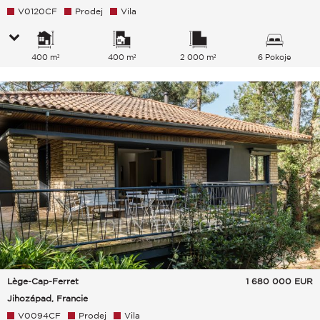
V0120CF
Prodej
Vila
400 m²
400 m²
2 000 m²
6 Pokoje
Lège-Cap-Ferret
1 680 000
EUR
Jihozápad, Francie
V0094CF
Prodej
Vila