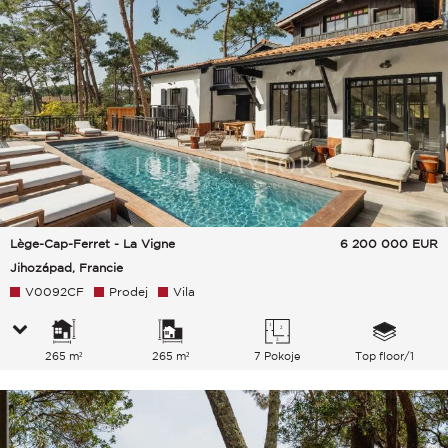
Lège-Cap-Ferret - La Vigne
6 200 000
EUR
Jihozápad, Francie
V0092CF
Prodej
Vila
265 m²
265 m²
7 Pokoje
Top floor/1