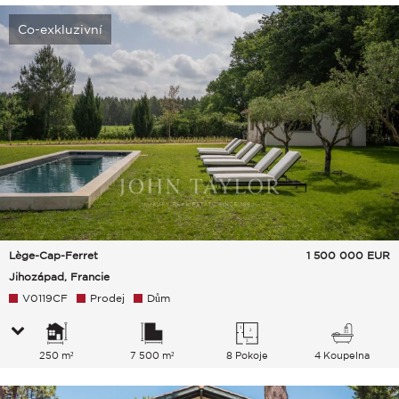
Co-exkluzivní
Lège-Cap-Ferret
1 500 000
EUR
Jihozápad, Francie
V0119CF
Prodej
Dům
250 m²
7 500 m²
8 Pokoje
4 Koupelna