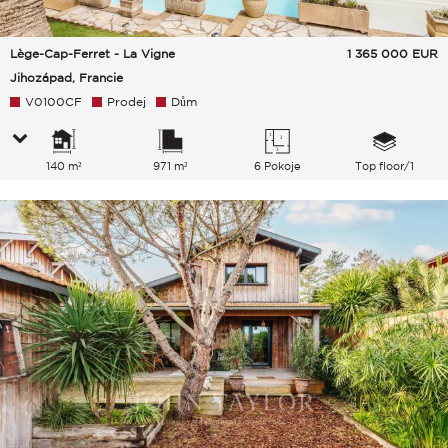
Lège-Cap-Ferret - La Vigne
1 365 000
EUR
Jihozápad, Francie
V0100CF
Prodej
Dům
140 m²
971 m²
6 Pokoje
Top floor/1