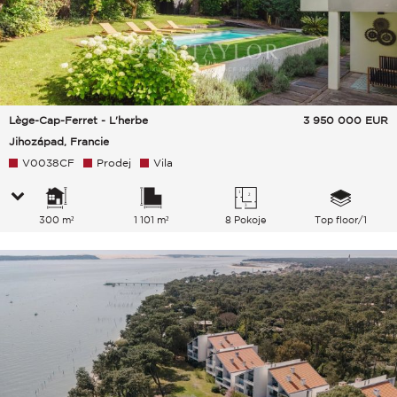
Lège-Cap-Ferret - L'herbe
3 950 000
EUR
Jihozápad, Francie
V0038CF
Prodej
Vila
300 m²
1 101 m²
8 Pokoje
Top floor/1