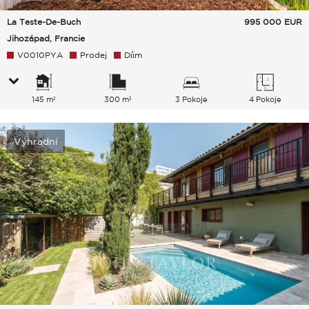
La Teste-De-Buch
995 000
EUR
Jihozápad, Francie
V0010PYA
Prodej
Dům
145 m²
300 m²
3 Pokoje
4 Pokoje
Výhradní