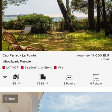
Cap Ferret - La Pointe
14 000
EUR
Price from
/ Week
Jihozápad, Francie
L0114CF
Sezónní pronájem
Vila
165 m²
1 398 m²
5 Pokoje
6 Pokoje
Video