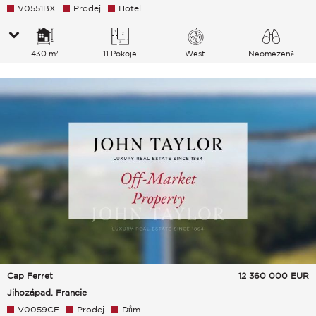
V0551BX
Prodej
Hotel
430 m²
11 Pokoje
West
Neomezeně
Vesnice
Cap Ferret
12 360 000
EUR
Jihozápad, Francie
V0059CF
Prodej
Dům