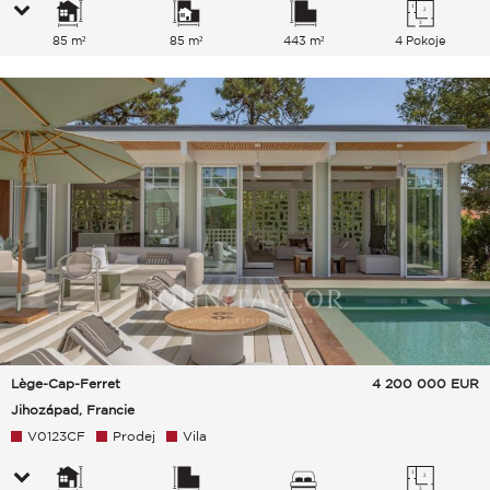
85 m²
85 m²
443 m²
4 Pokoje
Lège-Cap-Ferret
4 200 000
EUR
Jihozápad, Francie
V0123CF
Prodej
Vila