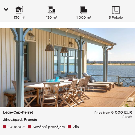
130 m²
130 m²
1 000 m²
5 Pokoje
Lège-Cap-Ferret
6 000
EUR
Price from
/ Week
Jihozápad, Francie
L0088CF
Sezónní pronájem
Vila