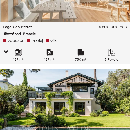
Lège-Cap-Ferret
5 500 000
EUR
Jihozápad, Francie
V0093CF
Prodej
Vila
137 m²
137 m²
750 m²
5 Pokoje