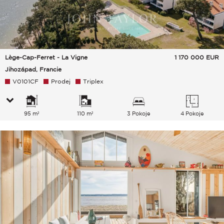
Lège-Cap-Ferret - La Vigne
1 170 000
EUR
Jihozápad, Francie
V0101CF
Prodej
Triplex
95 m²
110 m²
3 Pokoje
4 Pokoje