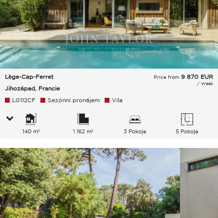
Lège-Cap-Ferret
9 870
EUR
Price from
/ Week
Jihozápad, Francie
L0112CF
Sezónní pronájem
Vila
140 m²
1 162 m²
3 Pokoje
5 Pokoje