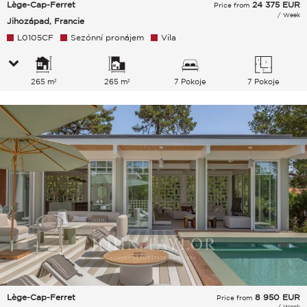
Lège-Cap-Ferret
24 375
EUR
Price from
/ Week
Jihozápad, Francie
L0105CF
Sezónní pronájem
Vila
265 m²
265 m²
7 Pokoje
7 Pokoje
Lège-Cap-Ferret
8 950
EUR
Price from
/ Week