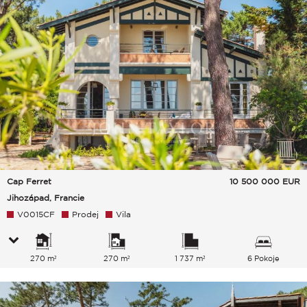
Cap Ferret
10 500 000
EUR
Jihozápad, Francie
V0015CF
Prodej
Vila
270 m²
270 m²
1 737 m²
6 Pokoje