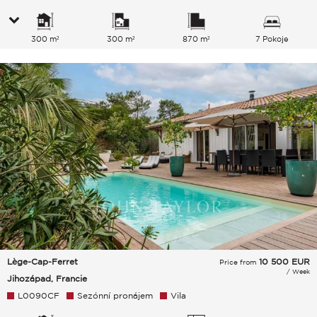
300 m²
300 m²
870 m²
7 Pokoje
Lège-Cap-Ferret
10 500
EUR
Price from
/ Week
Jihozápad, Francie
L0090CF
Sezónní pronájem
Vila