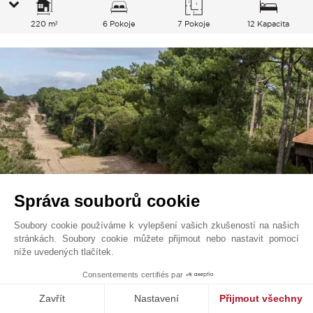
220 m²
6 Pokoje
7 Pokoje
12 Kapacita
Správa souborů cookie
Soubory cookie používáme k vylepšení vašich zkušeností na našich
stránkách. Soubory cookie můžete přijmout nebo nastavit pomocí
Lège-Cap-Ferret - Le Canon
3 150 000
EUR
níže uvedených tlačítek.
Jihozápad, Francie
1
Consentements certifiés par
V0021CF
Prodej
Vila
Zavřít
Nastavení
Přijmout všechny