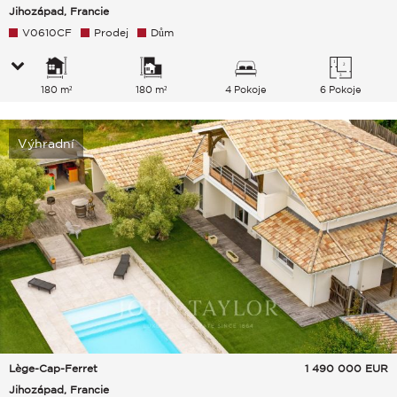
Jihozápad, Francie
V0610CF
Prodej
Dům
180 m²
180 m²
4 Pokoje
6 Pokoje
Výhradní
Lège-Cap-Ferret
1 490 000
EUR
Jihozápad, Francie