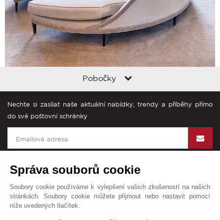
Pobočky
Nechte si zasílat naše aktuální nabídky, trendy a příběhy přímo
do své poštovní schránky
Správa souborů cookie
Soubory cookie používáme k vylepšení vašich zkušeností na našich
John Taylor na světě
stránkách. Soubory cookie můžete přijmout nebo nastavit pomocí
níže uvedených tlačítek.
Všeobecné obchodní podmínky
Mapa stránek
Kontakt