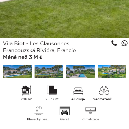
Vila Biot - Les Clausonnes,
Francouzská Riviéra, Francie
Méně než 3 M €
206 m²
2 537 m²
4 Pokoje
Neomezeně Hory
Plavecký bazén
Garáž
Klimatizace