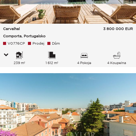
Carvalhal
3 800 000
EUR
Comporta, Portugalsko
V0776CP
Prodej
Dům
239 m²
1 612 m²
4 Pokoje
4 Koupelna