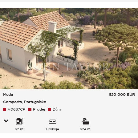
Venkov Zeleň
Muda
520 000
EUR
Comporta, Portugalsko
V0637CP
Prodej
Dům
62 m²
1 Pokoje
624 m²