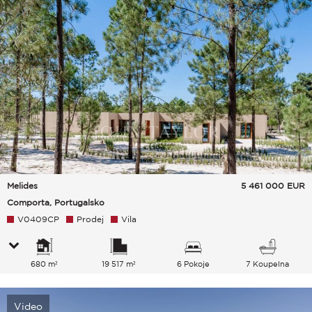
Melides
5 461 000
EUR
Comporta, Portugalsko
V0409CP
Prodej
Vila
680 m²
19 517 m²
6 Pokoje
7 Koupelna
Video