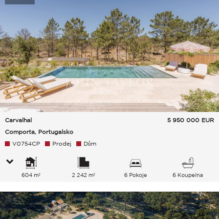
Carvalhal
5 950 000
EUR
Comporta, Portugalsko
V0754CP
Prodej
Dům
604 m²
2 242 m²
6 Pokoje
6 Koupelna