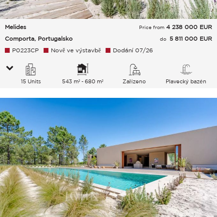
Melides
4 238 000
EUR
Price from
Comporta, Portugalsko
5 811 000 EUR
do
P0223CP
Nově ve výstavbě
Dodání 07/26
15 Units
543 m² - 680 m²
Zařízeno
Plavecký bazén