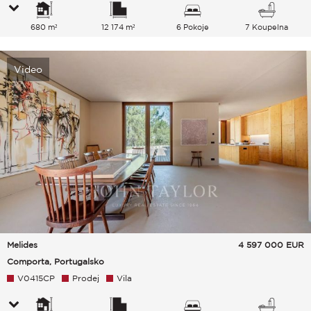
680 m²
12 174 m²
6 Pokoje
7 Koupelna
Video
Melides
4 597 000
EUR
Comporta, Portugalsko
V0415CP
Prodej
Vila