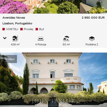
Avenidas Novas
2 950 000
EUR
Lisabon, Portugalsko
V0873LI
Prodej
Byt
428 m²
4 Pokoje
50 m²
Podlaha 2
Video