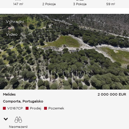
147 m²
2 Pokoje
3 Pokoje
59 m²
Výhradní
Video
Melides
2 000 000
EUR
Comporta, Portugalsko
V0167CP
Prodej
Pozemek
Neomezeně