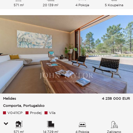
571 m²
20 139 m²
4 Pokoje
5 Koupelna
Melides
4 238 000
EUR
Comporta, Portugalsko
V0411CP
Prodej
Vila
571 m²
14 729 m²
4 Pokoje
Zařízeno