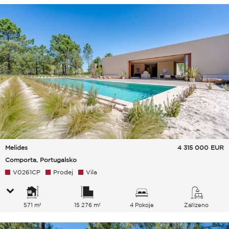
Melides
4 315 000
EUR
Comporta, Portugalsko
V0261CP
Prodej
Vila
571 m²
15 276 m²
4 Pokoje
Zařízeno