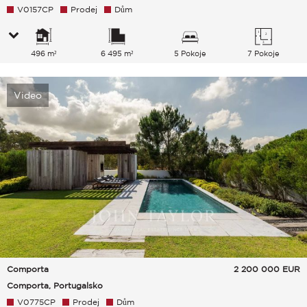
V0157CP
Prodej
Dům
496 m²
6 495 m²
5 Pokoje
7 Pokoje
Video
Comporta
2 200 000
EUR
Comporta, Portugalsko
V0775CP
Prodej
Dům