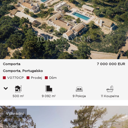
Comporta
7 000 000
EUR
Comporta, Portugalsko
V0770CP
Prodej
Dům
500 m²
9 092 m²
9 Pokoje
11 Koupelna
Výhradní
Video