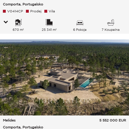
Comporta, Portugalsko
V0414CP
Prodej
Vila
670 m²
25 341 m²
6 Pokoje
7 Koupelna
Melides
5 552 000
EUR
Comporta, Portugalsko