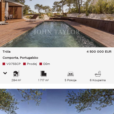
Tróia
4 500 000
EUR
Comporta, Portugalsko
V0755CP
Prodej
Dům
284 m²
1 717 m²
5 Pokoje
6 Koupelna