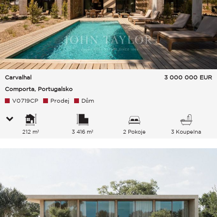
Carvalhal
3 000 000
EUR
Comporta, Portugalsko
V0719CP
Prodej
Dům
212 m²
3 416 m²
2 Pokoje
3 Koupelna