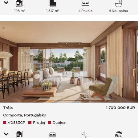
196 m²
1 317 m²
4 Pokoje
4 Koupelna
Tróia
1 700 000
EUR
Comporta, Portugalsko
V0583CP
Prodej
Duplex