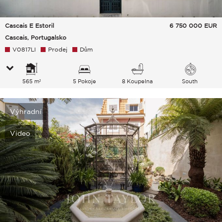
Cascais E Estoril
6 750 000
EUR
Cascais, Portugalsko
V0817LI
Prodej
Dům
565 m²
5 Pokoje
8 Koupelna
South
Výhradní
Video