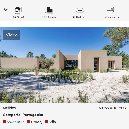
680 m²
17 135 m²
6 Pokoje
7 Koupelna
Video
Melides
5 035 000
EUR
Comporta, Portugalsko
V0348CP
Prodej
Vila