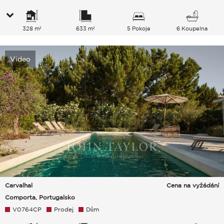
328 m²
633 m²
5 Pokoje
6 Koupelna
Video
Carvalhal
Cena na vyžádání
Comporta, Portugalsko
V0764CP
Prodej
Dům