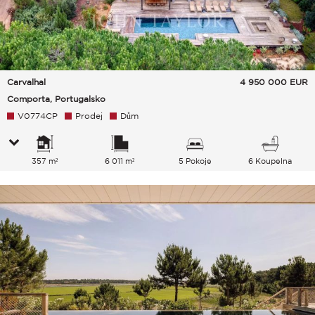
Carvalhal
4 950 000
EUR
Comporta, Portugalsko
V0774CP
Prodej
Dům
357 m²
6 011 m²
5 Pokoje
6 Koupelna