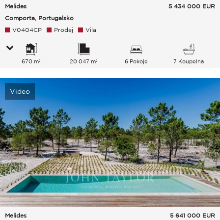
Melides
5 434 000
EUR
Comporta, Portugalsko
V0404CP
Prodej
Vila
670 m²
20 047 m²
6 Pokoje
7 Koupelna
Video
Melides
5 641 000
EUR