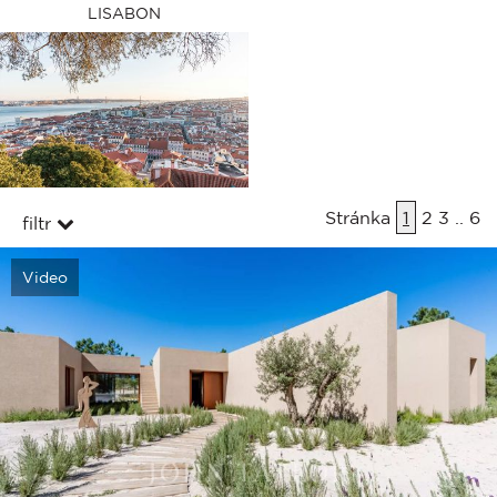
LISABON
Stránka
1
2
3
..
6
filtr
Video