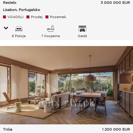
Restelo
3 000 000
EUR
Lisabon, Portugalsko
V0400LI
Prodej
Pozemek
6 Pokoje
7 Koupelna
Garáž
Tróia
1 200 000
EUR