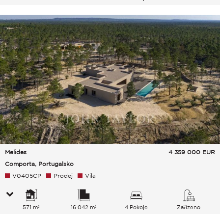
Melides
4 359 000
EUR
Comporta, Portugalsko
V0405CP
Prodej
Vila
571 m²
16 042 m²
4 Pokoje
Zařízeno