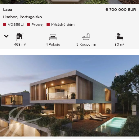
Lapa
6 700 000
EUR
Lisabon, Portugalsko
V0859LI
Prodej
Městský dům
468 m²
4 Pokoje
5 Koupelna
80 m²