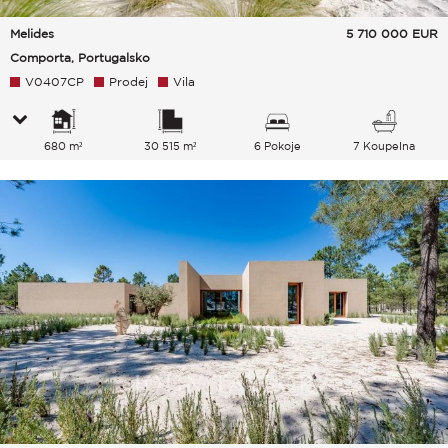
Melides
5 710 000
EUR
Comporta, Portugalsko
V0407CP
Prodej
Vila
680 m²
30 515 m²
6 Pokoje
7 Koupelna