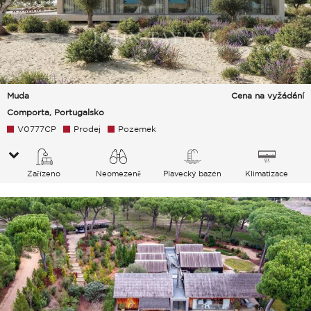
Muda
Cena na vyžádání
Comporta, Portugalsko
V0777CP
Prodej
Pozemek
Zařízeno
Neomezeně
Plavecký bazén
Klimatizace
Venkov