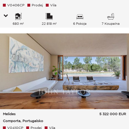
V0406CP
Prodej
Vila
680 m²
22 818 m²
6 Pokoje
7 Koupelna
Melides
5 322 000
EUR
Comporta, Portugalsko
V0410CP
Prodej
Vila