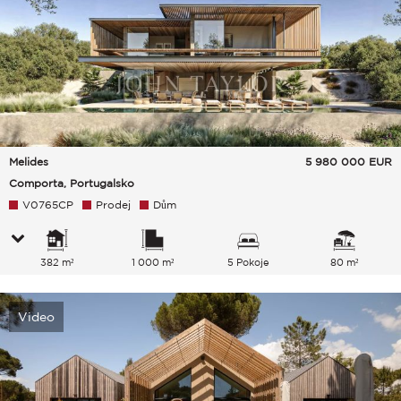
Melides
5 980 000
EUR
Comporta, Portugalsko
V0765CP
Prodej
Dům
382 m²
1 000 m²
5 Pokoje
80 m²
Video