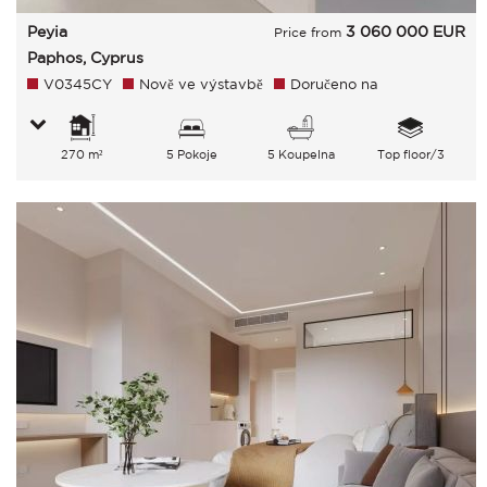
Peyia
3 060 000
EUR
Price from
Paphos, Cyprus
V0345CY
Nově ve výstavbě
Doručeno na
270 m²
5 Pokoje
5 Koupelna
Top floor/3