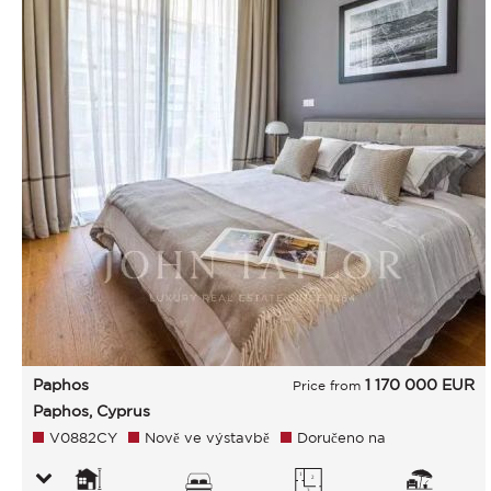
Paphos
1 170 000
EUR
Price from
Paphos, Cyprus
V0882CY
Nově ve výstavbě
Doručeno na