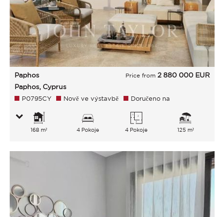
Paphos
2 880 000
EUR
Price from
Paphos, Cyprus
P0795CY
Nově ve výstavbě
Doručeno na
168 m²
4 Pokoje
4 Pokoje
125 m²