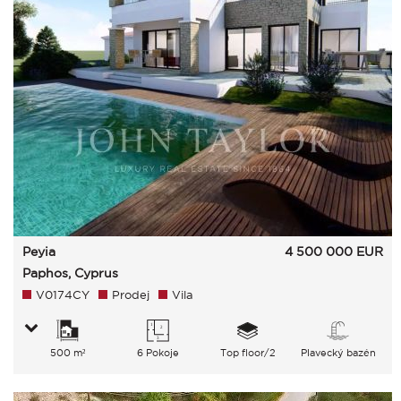
Peyia
4 500 000
EUR
Paphos, Cyprus
V0174CY
Prodej
Vila
500 m²
6 Pokoje
Top floor/2
Plavecký bazén