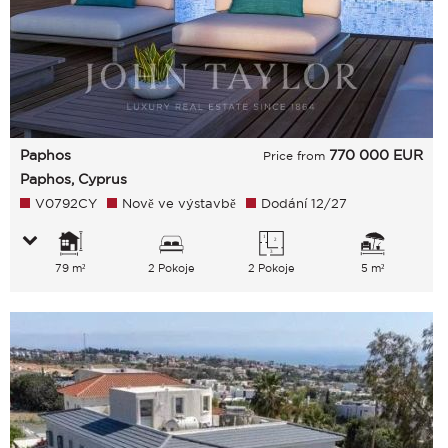
Paphos
770 000
EUR
Price from
Paphos, Cyprus
V0792CY
Nově ve výstavbě
Dodání 12/27
79 m²
2 Pokoje
2 Pokoje
5 m²