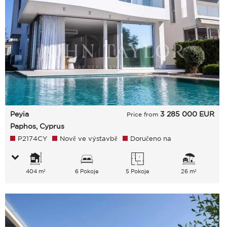
Peyia
3 285 000
EUR
Price from
Paphos, Cyprus
P2174CY
Nově ve výstavbě
Doručeno na
404 m²
6 Pokoje
5 Pokoje
26 m²