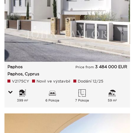
Paphos
3 484 000
EUR
Price from
Paphos, Cyprus
V2175CY
Nově ve výstavbě
Dodání 12/25
399 m²
6 Pokoje
7 Pokoje
59 m²