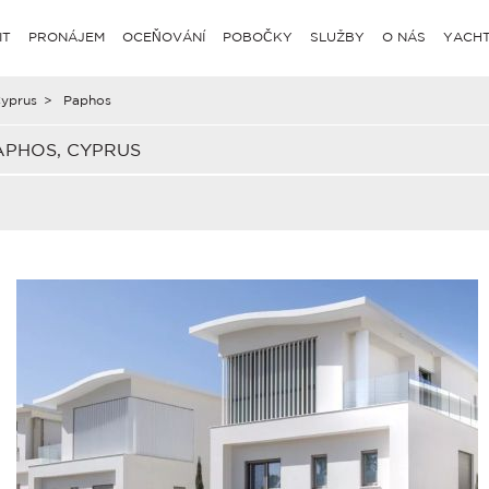
IT
PRONÁJEM
OCEŇOVÁNÍ
POBOČKY
SLUŽBY
O NÁS
YACHT
yprus
>
Paphos
APHOS, CYPRUS