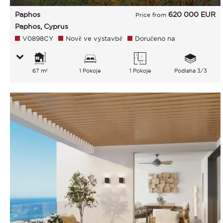
Paphos
620 000
EUR
Price from
Paphos, Cyprus
V0898CY
Nově ve výstavbě
Doručeno na
67 m²
1 Pokoje
1 Pokoje
Podlaha 3/3