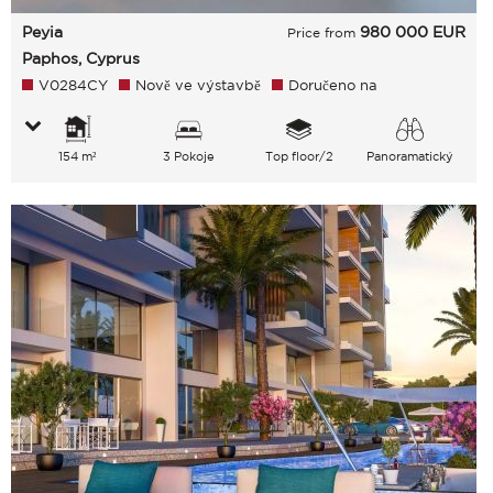
Peyia
980 000
EUR
Price from
Paphos, Cyprus
V0284CY
Nově ve výstavbě
Doručeno na
154 m²
3 Pokoje
Top floor/2
Panoramatický
Zahrada Zeleň Moře