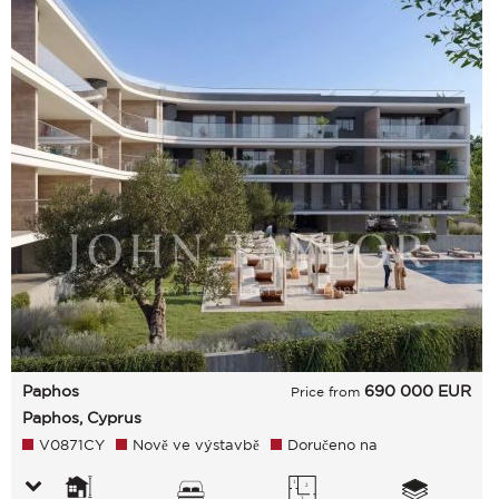
Paphos
690 000
EUR
Price from
Paphos, Cyprus
V0871CY
Nově ve výstavbě
Doručeno na