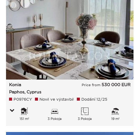
Konia
530 000
EUR
Price from
Paphos, Cyprus
P0976CY
Nově ve výstavbě
Dodání 12/25
151 m²
3 Pokoje
3 Pokoje
19 m²