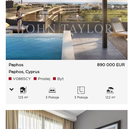
Paphos
890 000
EUR
Paphos, Cyprus
V0865CY
Prodej
Byt
125 m²
3 Pokoje
3 Pokoje
122 m²