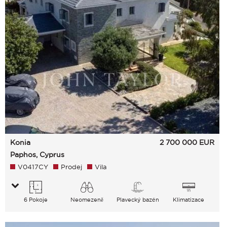
Konia
2 700 000
EUR
Paphos, Cyprus
V0417CY
Prodej
Vila
6 Pokoje
Neomezeně
Plavecký bazén
Klimatizace