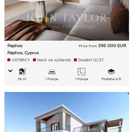
Paphos
395 000
EUR
Price from
Paphos, Cyprus
V0785CY
Nově ve výstavbě
Dodání 12/27
36 m²
1 Pokoje
1 Pokoje
Podlaha 4/6