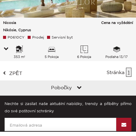
Nicosia
Cena na vyžádání
Nikósie, Cyprus
P0610CY
Prodej
Servisní byt
353 m²
5 Pokoje
6 Pokoje
Podlaha 13/17
Stránka
1
ZPĚT
Pobočky
Nechte si zasílat naše aktuální nabídky, trendy a příběhy přímo
do své poštovní schránky