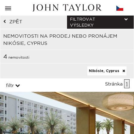
FILTROVAT
ZPĚT
VÝSLEDKY
NEMOVITOSTI NA PRODEJ NEBO PRONÁJEM
NIKÓSIE, CYPRUS
4
nemovitosti
Nikósie, Cyprus
Stránka
1
filtr