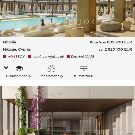
Nicosia
802 200
EUR
Price from
Nikósie, Cyprus
2 920 100 EUR
do
V0433CY
Nově ve výstavbě
Dodání 12/25
Ground floor/17
Panoramatický
Klimatizace
Zahrada Město