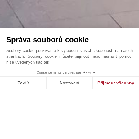
Správa souborů cookie
Soubory cookie používáme k vylepšení vašich zkušeností na našich
stránkách. Soubory cookie můžete přijmout nebo nastavit pomocí
níže uvedených tlačítek.
Jedinečné sídlo s panoramatickým výhledem na ...
1
Consentements certifiés par
John Taylor Dubai - V2171DU
Zavřít
Nastavení
Přijmout všechny
Platforma pro správu souhlasů: Upravte si své volby
Axeptio consent
Naše platforma vám umožňuje přizpůsobit a spravovat vaše nasta
NAŠE EXKLUZIVNÍ NEMOVITOSTI NA PRODEJ
V
DOWNTOWN DUBAI, DUBAI, SPOJENÉ ARABSKÉ EMIRÁTY
V