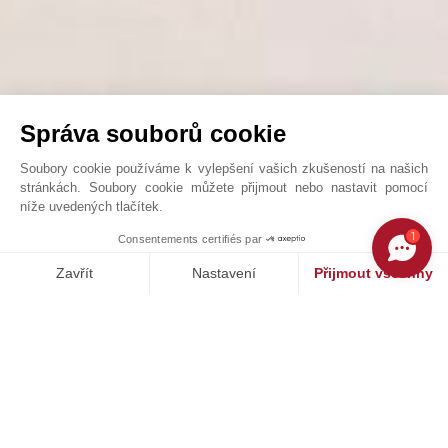
Správa souborů cookie
Soubory cookie používáme k vylepšení vašich zkušeností na našich
stránkách. Soubory cookie můžete přijmout nebo nastavit pomocí
níže uvedených tlačítek.
PORTA ROMANA AREA
1
Consentements certifiés par
John Taylor Milan - V1836MI
Zavřít
Nastavení
Přijmout všechny
Platforma pro správu souhlasů: Upravte si své volby
Axeptio consent
Naše platforma vám umožňuje přizpůsobit a spravovat vaše nasta
NAŠE ÚSPĚCHY
PRODÁNO