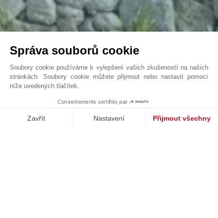
Správa souborů cookie
Soubory cookie používáme k vylepšení vašich zkušeností na našich
stránkách. Soubory cookie můžete přijmout nebo nastavit pomocí
níže uvedených tlačítek.
Two exclusive luxury villas in Cap Martinet with ...
1
Consentements certifiés par
John Taylor Ibiza - P0475IB
Zavřít
Nastavení
Přijmout všechny
Platforma pro správu souhlasů: Upravte si své volby
Axeptio consent
Naše platforma vám umožňuje přizpůsobit a spravovat vaše nasta
NAŠE ÚSPĚCHY
PRODÁNO
PALMA DE MALLORCA, SON ESPANYOLET, MALLORCA