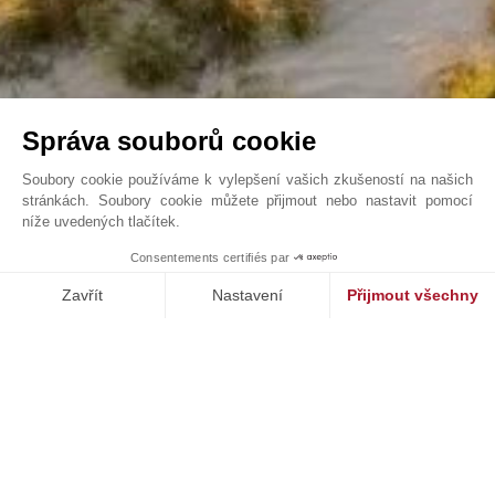
Správa souborů cookie
Soubory cookie používáme k vylepšení vašich zkušeností na našich
stránkách. Soubory cookie můžete přijmout nebo nastavit pomocí
níže uvedených tlačítek.
Spatia Melides , Secluded retreat, Villa 526 sqm ...
1
Consentements certifiés par
John Taylor Comporta - V0186CP
Zavřít
Nastavení
Přijmout všechny
Platforma pro správu souhlasů: Upravte si své volby
Axeptio consent
Naše platforma vám umožňuje přizpůsobit a spravovat vaše nasta
NAŠE ÚSPĚCHY
PRODÁNO