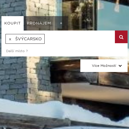
KOUPIT
PRONÁJEM
+
ŠVÝCARSKO
Více Možností