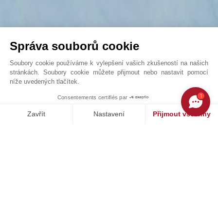
Správa souborů cookie
Soubory cookie používáme k vylepšení vašich zkušeností na našich
stránkách. Soubory cookie můžete přijmout nebo nastavit pomocí
níže uvedených tlačítek.
Teď, nebo nikdy! Luxusní chata v Plans-Mayens
1
Consentements certifiés par
John Taylor Crans-Montana - V0285CR
Zavřít
Nastavení
Přijmout všechny
Platforma pro správu souhlasů: Upravte si své volby
Axeptio consent
Naše platforma vám umožňuje přizpůsobit a spravovat vaše nasta
NAŠE ÚSPĚCHY
PRODÁNO
st