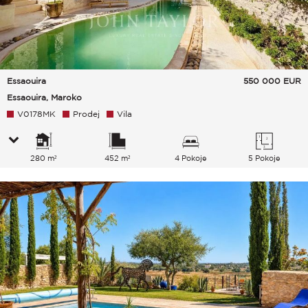
Essaouira
550 000
EUR
Essaouira, Maroko
V0178MK
Prodej
Vila
280 m²
452 m²
4 Pokoje
5 Pokoje