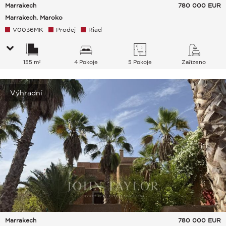
Marrakech
780 000
EUR
Marrakech, Maroko
V0036MK
Prodej
Riad
155 m²
4 Pokoje
5 Pokoje
Zařízeno
Výhradní
Marrakech
780 000
EUR