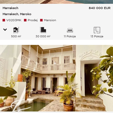
Marrakech
840 000
EUR
Marrakech, Maroko
V0203MK
Prodej
Mansion
500 m²
30 000 m²
11 Pokoje
13 Pokoje