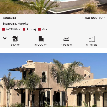
Essaouira
1 450 000
EUR
Essaouira, Maroko
V0309MK
Prodej
Vila
340 m²
16 000 m²
4 Pokoje
5 Pokoje