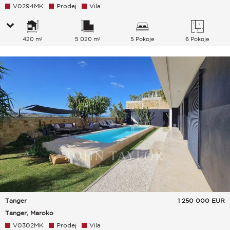
V0294MK
Prodej
Vila
420 m²
5 020 m²
5 Pokoje
6 Pokoje
Tanger
1 250 000
EUR
Tanger, Maroko
V0302MK
Prodej
Vila