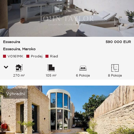
Essaouira
590 000
EUR
Essaouira, Maroko
V0161MK
Prodej
Riad
270 m²
105 m²
6 Pokoje
8 Pokoje
Výhradní