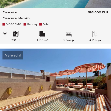
Essaouira
595 000
EUR
Essaouira, Maroko
V0305MK
Prodej
Vila
210 m²
1 100 m²
3 Pokoje
4 Pokoje
Výhradní