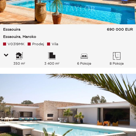
Essaouira
690 000
EUR
Essaouira, Maroko
V0319MK
Prodej
Vila
350 m²
3 400 m²
6 Pokoje
8 Pokoje