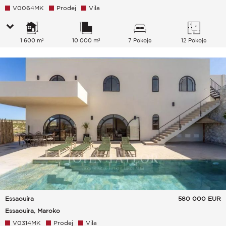
V0064MK
Prodej
Vila
1 600 m²
10 000 m²
7 Pokoje
12 Pokoje
Essaouira
580 000
EUR
Essaouira, Maroko
V0314MK
Prodej
Vila