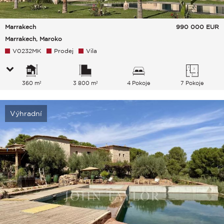
Marrakech
990 000
EUR
Marrakech, Maroko
V0232MK
Prodej
Vila
360 m²
3 800 m²
4 Pokoje
7 Pokoje
Výhradní