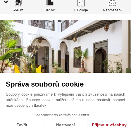
350 m²
812 m²
6 Pokoje
Neomezeně
Správa souborů cookie
Soubory cookie používáme k vylepšení vašich zkušeností na našich
stránkách. Soubory cookie můžete přijmout nebo nastavit pomocí
Marrakech
980 000
EUR
níže uvedených tlačítek.
Marrakech, Maroko
Consentements certifiés par
V0239MK
Prodej
Riad
Zavřít
Nastavení
Přijmout všechny