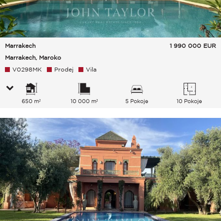
Marrakech
1 990 000
EUR
Marrakech, Maroko
V0298MK
Prodej
Vila
650 m²
10 000 m²
5 Pokoje
10 Pokoje