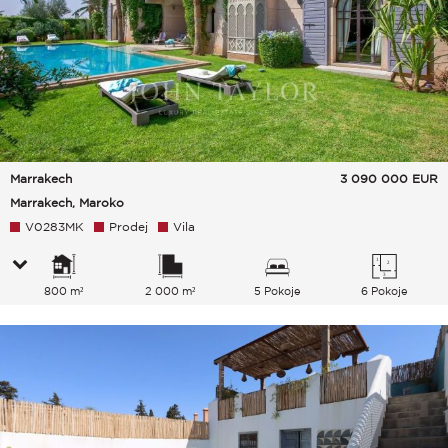
Marrakech
3 090 000
EUR
Marrakech, Maroko
V0283MK
Prodej
Vila
800 m²
2 000 m²
5 Pokoje
6 Pokoje