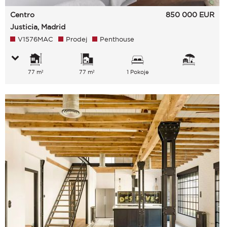
Centro
850 000
EUR
Justicia, Madrid
V1576MAC
Prodej
Penthouse
77 m²
77 m²
1 Pokoje