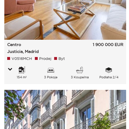
Centro
1 900 000
EUR
Justicia, Madrid
V0516MCH
Prodej
Byt
154 m²
3 Pokoje
3 Koupelna
Podlaha 2/4