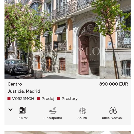
Centro
890 000
EUR
Justicia, Madrid
V0525MCH
Prodej
Prostory
154 m²
2 Koupelna
South
ulice Nádvoří