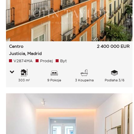
Centro
2 400 000
EUR
Justicia, Madrid
V2874MA
Prodej
Byt
303 m²
9 Pokoje
3 Koupelna
Podlaha 3/6