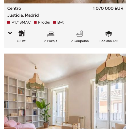
Centro
1 070 000
EUR
Justicia, Madrid
V1713MAC
Prodej
Byt
82 m²
2 Pokoje
2 Koupelna
Podlaha 4/6