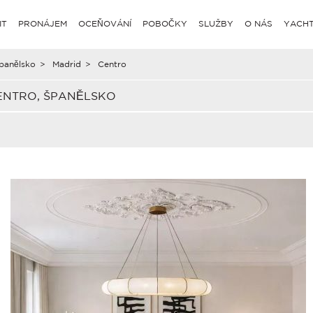
IT
PRONÁJEM
OCEŇOVÁNÍ
POBOČKY
SLUŽBY
O NÁS
YACHT
panělsko
>
Madrid
>
Centro
ENTRO, ŠPANĚLSKO