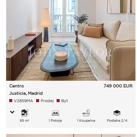
Centro
749 000
EUR
Justicia, Madrid
V2859MA
Prodej
Byt
65 m²
1 Pokoje
1 Koupelna
Podlaha 2/4