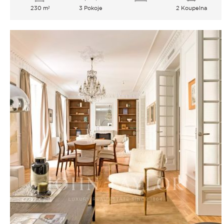
230 m²
3 Pokoje
2 Koupelna