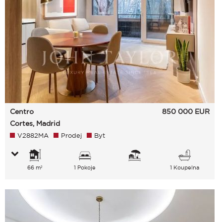
Centro
850 000
EUR
Cortes, Madrid
V2882MA
Prodej
Byt
66 m²
1 Pokoje
1 Koupelna