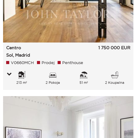
Centro
1 750 000
EUR
Sol, Madrid
V0660MCH
Prodej
Penthouse
213 m²
2 Pokoje
51 m²
2 Koupelna