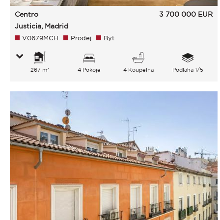
Centro
3 700 000
EUR
Justicia, Madrid
V0679MCH
Prodej
Byt
267 m²
4 Pokoje
4 Koupelna
Podlaha 1/5