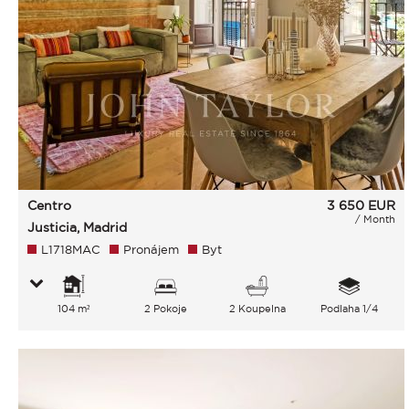
Centro
3 650
EUR
/ Month
Justicia, Madrid
L1718MAC
Pronájem
Byt
104 m²
2 Pokoje
2 Koupelna
Podlaha 1/4