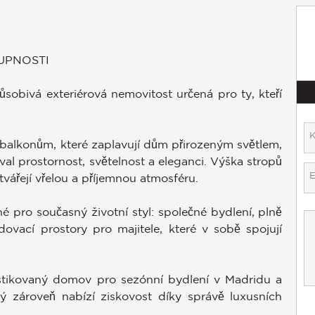
UPNOSTI
působivá exteriérová nemovitost určená pro ty, kteří
alkonům, které zaplavují dům přirozeným světlem,
al prostornost, světelnost a eleganci. Výška stropů
vářejí vřelou a příjemnou atmosféru.
 pro současný životní styl: společné bydlení, plně
vací prostory pro majitele, které v sobě spojují
ofistikovaný domov pro sezónní bydlení v Madridu a
ý zároveň nabízí ziskovost díky správě luxusních