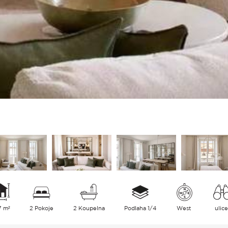
7 m²
2 Pokoje
2 Koupelna
Podlaha 1/4
West
ulic