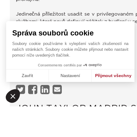
Jedinečná příležitost usadit se v privilegovaném
službami, které nově definují zážitek z bydlení v c
Správa souborů cookie
OBČANSKÁ VYBAVENOST
Soubory cookie používáme k vylepšení vašich zkušeností na
Autobus
našich stránkách. Soubory cookie můžete přijmout nebo nastavit
Metro
pomocí níže uvedených tlačítek.
Obchody
Consentements certifiés par
Základní Škola
Centrum Města
Zavřít
Nastavení
Přijmout všechny
Platforma pro správu souhlasů: Upravte si své volby
Axeptio consent
Naše platforma vám umožňuje přizpůsobit a spravovat vaše na
JOHN TAYLOR MADRID 