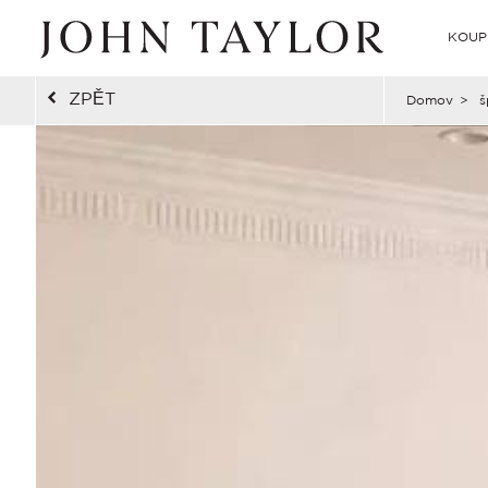
KOUP
ZPĚT
Domov
>
š