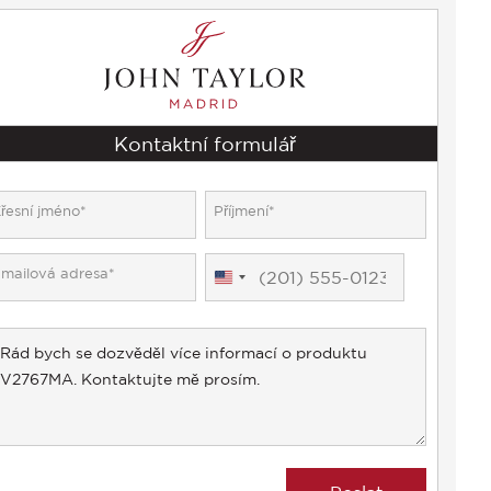
Kontaktní formulář
United
States
+1