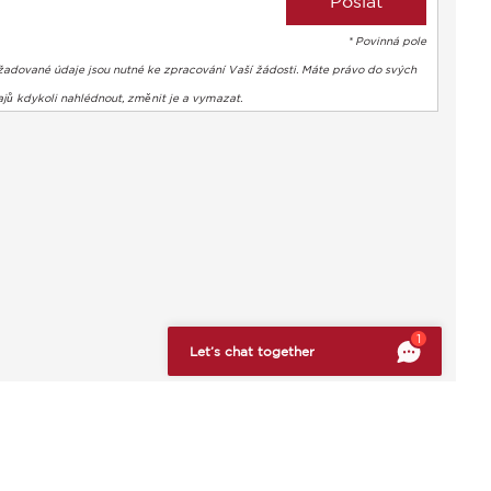
* Povinná pole
žadované údaje jsou nutné ke zpracování Vaší žádosti. Máte právo do svých
jů kdykoli nahlédnout, změnit je a vymazat.
bte si svá preference a kontrolujte, jak jsou vaše informace z
1
Let’s chat together