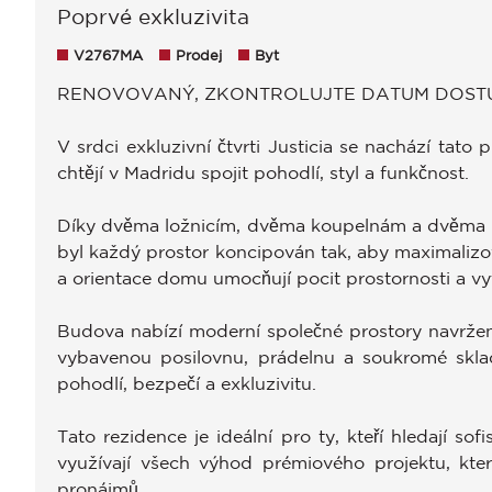
Poprvé exkluzivita
V2767MA
Prodej
Byt
RENOVOVANÝ, ZKONTROLUJTE DATUM DOST
V srdci exkluzivní čtvrti Justicia se nachází tato 
chtějí v Madridu spojit pohodlí, styl a funkčnost.
Díky dvěma ložnicím, dvěma koupelnám a dvěma b
byl každý prostor koncipován tak, aby maximalizov
a orientace domu umocňují pocit prostornosti a vyt
Budova nabízí moderní společné prostory navržené
vybavenou posilovnu, prádelnu a soukromé sklado
pohodlí, bezpečí a exkluzivitu.
Tato rezidence je ideální pro ty, kteří hledají s
využívají všech výhod prémiového projektu, kter
pronájmů.