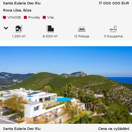
Santa Eularia Des Riu
17 000 000
EUR
Roca Llisa, Ibiza
V1140IB
Prodej
Vila
1 250 m²
6 000 m²
12 Pokoje
11 Koupelna
Santa Eularia Des Riu
Cena na vyžádání