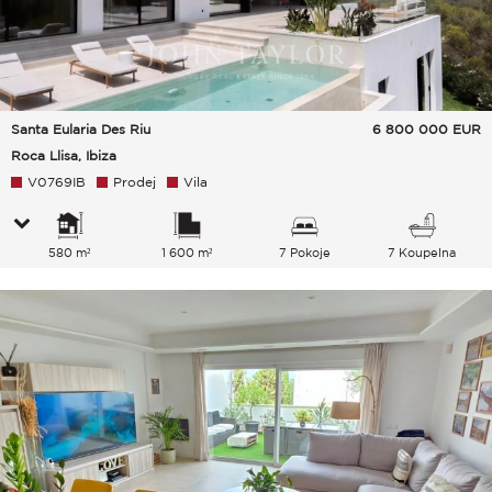
Santa Eularia Des Riu
6 800 000
EUR
Roca Llisa, Ibiza
V0769IB
Prodej
Vila
580 m²
1 600 m²
7 Pokoje
7 Koupelna