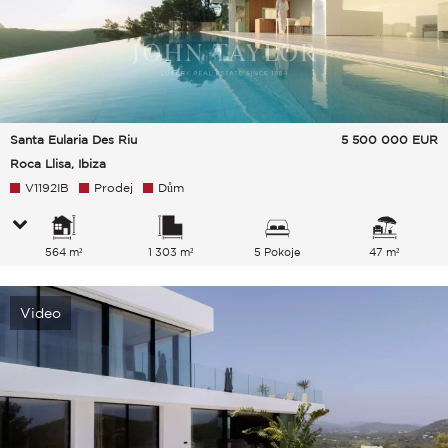
Santa Eularia Des Riu
5 500 000
EUR
Roca Llisa, Ibiza
V1192IB
Prodej
Dům
564 m²
1 303 m²
5 Pokoje
47 m²
Video