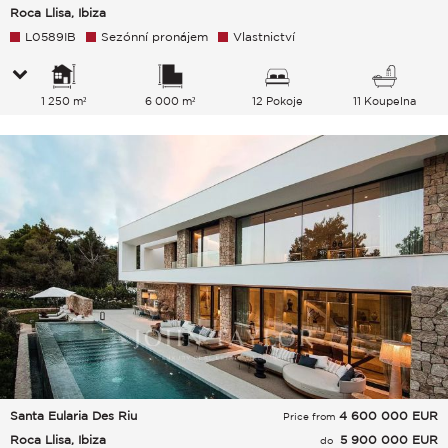
Roca Llisa, Ibiza
L0589IB
Sezónní pronájem
Vlastnictví
1 250 m²
6 000 m²
12 Pokoje
11 Koupelna
Santa Eularia Des Riu
4 600 000
EUR
Price from
Roca Llisa, Ibiza
5 900 000 EUR
do