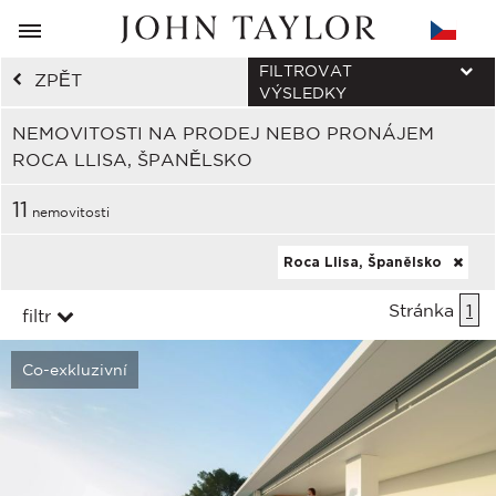
FILTROVAT
ZPĚT
VÝSLEDKY
NEMOVITOSTI NA PRODEJ NEBO PRONÁJEM
ROCA LLISA, ŠPANĚLSKO
11
nemovitosti
Roca Llisa, Španělsko
Stránka
1
filtr
Co-exkluzivní