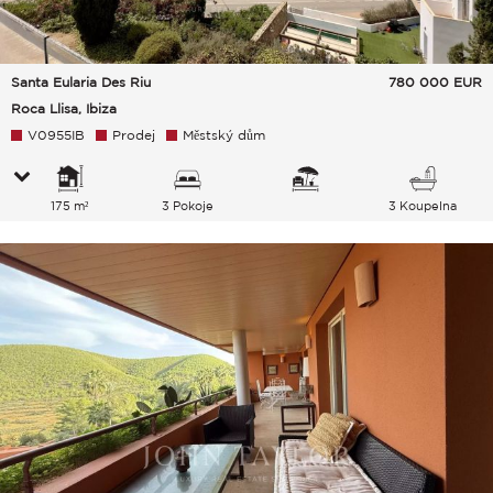
Santa Eularia Des Riu
780 000
EUR
Roca Llisa, Ibiza
V0955IB
Prodej
Městský dům
175 m²
3 Pokoje
3 Koupelna