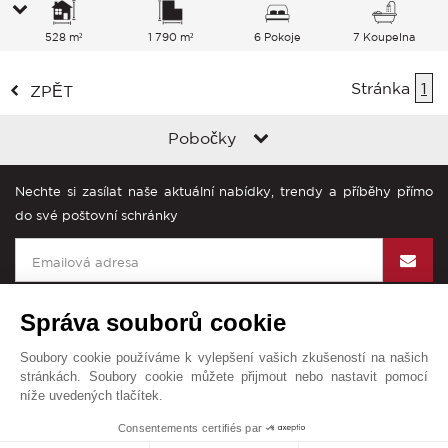
528 m²
1 790 m²
6 Pokoje
7 Koupelna
Stránka
1
ZPĚT
Pobočky
Nechte si zasílat naše aktuální nabídky, trendy a příběhy přímo
do své poštovní schránky
Správa souborů cookie
Soubory cookie používáme k vylepšení vašich zkušeností na našich
John Taylor na světě
stránkách. Soubory cookie můžete přijmout nebo nastavit pomocí
níže uvedených tlačítek.
Všeobecné obchodní podmínky
Mapa stránek
Kontakt
1
Consentements certifiés par
© John Taylor 2025. Všechna práva vyhrazena.