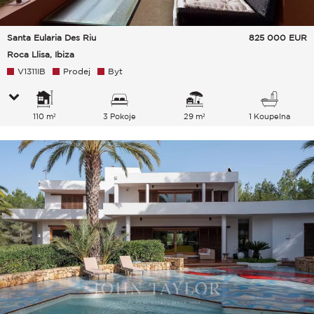
Santa Eularia Des Riu
825 000
EUR
Roca Llisa, Ibiza
V1311IB
Prodej
Byt
110 m²
3 Pokoje
29 m²
1 Koupelna