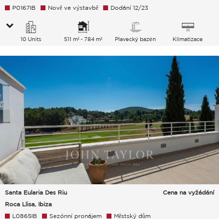
P0167IB
Nově ve výstavbě
Dodání 12/23
10 Units
511 m² - 784 m²
Plavecký bazén
Klimatizace
Santa Eularia Des Riu
Cena na vyžádání
Roca Llisa, Ibiza
L0865IB
Sezónní pronájem
Městský dům