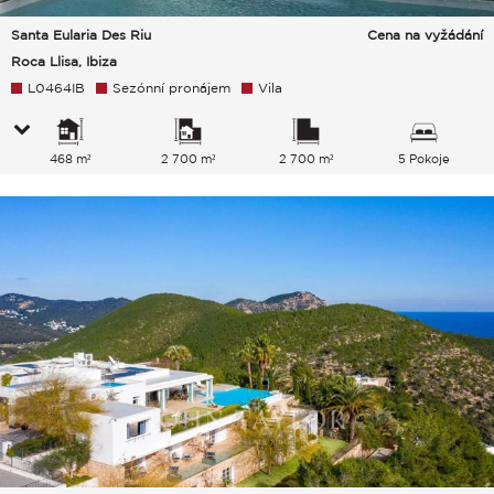
Santa Eularia Des Riu
Cena na vyžádání
Roca Llisa, Ibiza
L0464IB
Sezónní pronájem
Vila
468 m²
2 700 m²
2 700 m²
5 Pokoje