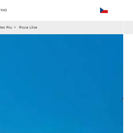
ING
Des Riu
>
Roca Llisa