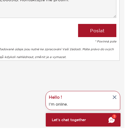
* Povinná pole
žadované údaje jsou nutné ke zpracování Vaší žádosti. Máte právo do svých
jů kdykoli nahlédnout, změnit je a vymazat.
Hello !
I'm online.
bte si svá preference a kontrolujte, jak jsou vaše informace z
1
Let’s chat together