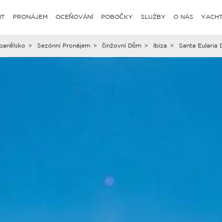
IT
PRONÁJEM
OCEŇOVÁNÍ
POBOČKY
SLUŽBY
O NÁS
YACHT
panělsko
>
Sezónní Pronájem
>
činžovní Dům
>
Ibiza
>
Santa Eularia 