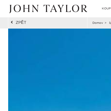
KOUP
ZPĚT
Domov
>
š