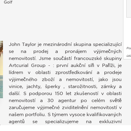
Golf
John Taylor je mezinárodní skupina specializující
Po
se na prodej a pronájem výjimečných
úda
nemovitostí. Jsme součástí francouzské skupiny
Artcurial Group - : první aukční síň v Paříži, je
lídrem v oblasti zprostředkování a prodeje
výjimečného zboží a nemovitostí, jako jsou
vinice, jachty, šperky , starožitnosti, zámky a
další. S podporou 150 let zkušeností v oblasti
nemovitostí a 30 agentur po celém světě
zaručujeme výjimečné zviditelnění nemovitostí v
stavení soukromí, čímž zajišťuje dodržování předpisů. Přizpůso
našem portfoliu. S týmem vysoce kvalifikovaných
agentů se specializujeme na exkluzivní
9
nemovitosti, poskytujeme individuální