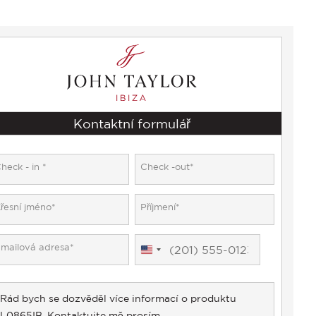
Kontaktní formulář
United
States
+1