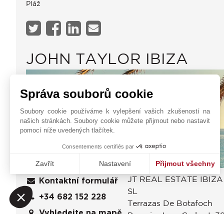
Pláž
JOHN TAYLOR IBIZA
Správa souborů cookie
Soubory cookie používáme k vylepšení vašich zkušeností na
našich stránkách. Soubory cookie můžete přijmout nebo nastavit
pomocí níže uvedených tlačítek.
Consentements certifiés par
Zavřít
Nastavení
Přijmout všechny
JT REAL ESTATE IBIZA
Platforma pro správu souhlasů: Upravte si své volby
Axeptio consent
Kontaktní formulář
SL
Naše platforma vám umožňuje přizpůsobit a spravovat vaše na
+34 682 152 228
Terrazas De Botafoch
Vyhledejte na mapě
Passeig Joan Carles I, 3