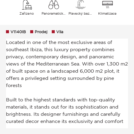
Zařízeno
Panoramatický Hills Moře
Plavecký bazén
Klimatizace
V1140IB
Prodej
Vila