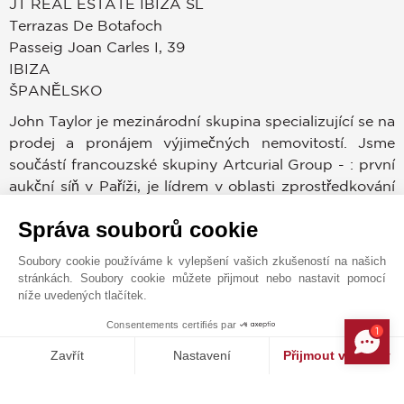
JT REAL ESTATE IBIZA SL
Terrazas De Botafoch
Passeig Joan Carles I, 39
IBIZA
ŠPANĚLSKO
John Taylor je mezinárodní skupina specializující se na
prodej a pronájem výjimečných nemovitostí. Jsme
součástí francouzské skupiny Artcurial Group - : první
aukční síň v Paříži, je lídrem v oblasti zprostředkování
a prodeje výjimečného zboží a nemovitostí, jako jsou
Správa souborů cookie
vinice, jachty, šperky , starožitnosti, zámky a další. S
podporou 150 let zkušeností v oblasti nemovitostí a
Soubory cookie používáme k vylepšení vašich zkušeností na našich
30 agentur po celém světě zaručujeme výjimečné
stránkách. Soubory cookie můžete přijmout nebo nastavit pomocí
zviditelnění nemovitostí v našem portfoliu. S týmem
níže uvedených tlačítek.
vysoce kvalifikovaných agentů se specializujeme na
Consentements certifiés par
1
exkluzivní nemovitosti, poskytujeme individuální
MAKE ENQUIRY
Zavřít
Nastavení
Přijmout všechny
poradenství a naprostou diskrétnost.
Platforma pro správu souhlasů: Upravte si své volby
Axeptio consent
Máme databázi mezinárodních klientů, kteří přicházejí