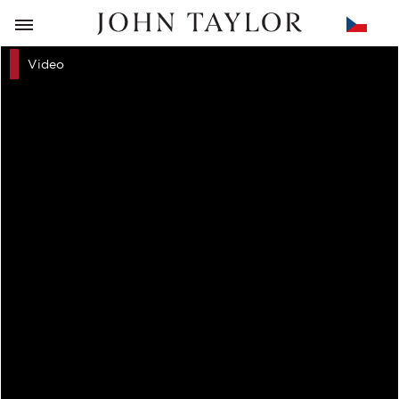
ZPĚT
Video