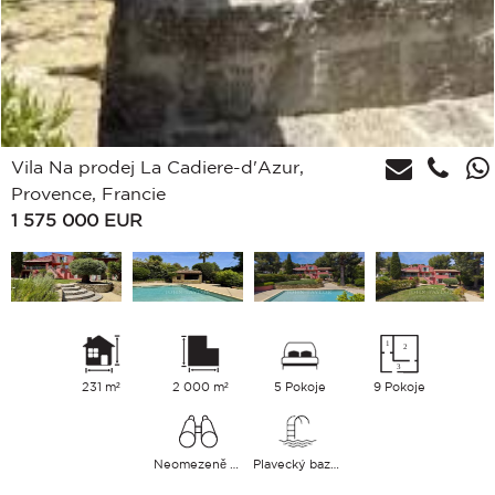
Vila Na prodej La Cadiere-d'Azur,
Provence, Francie
1 575 000
EUR
231 m²
2 000 m²
5 Pokoje
9 Pokoje
Neomezeně Venkov Hills
Plavecký bazén