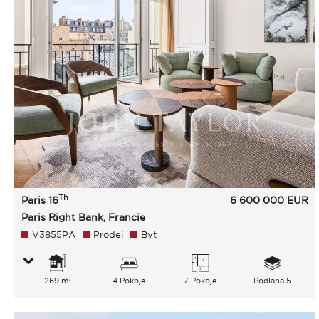
Th
Paris 16
6 600 000
EUR
Paris Right Bank, Francie
V3855PA
Prodej
Byt
269 m²
4 Pokoje
7 Pokoje
Podlaha 5