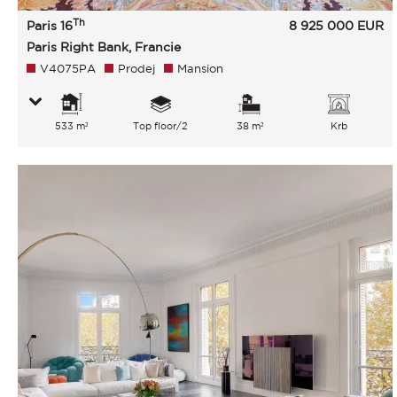
Th
Paris 16
8 925 000
EUR
Paris Right Bank, Francie
V4075PA
Prodej
Mansion
533 m²
Top floor/2
38 m²
Krb