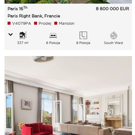
Th
Paris 16
8 800 000
EUR
Paris Right Bank, Francie
V4079PA
Prodej
Mansion
337 m²
6 Pokoje
8 Pokoje
South West