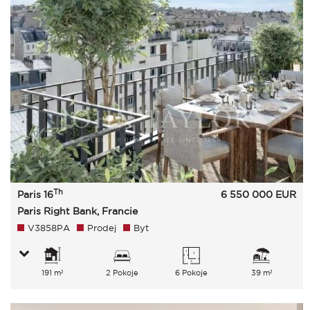
Th
Paris 16
6 550 000
EUR
Paris Right Bank, Francie
V3858PA
Prodej
Byt
191 m²
2 Pokoje
6 Pokoje
39 m²