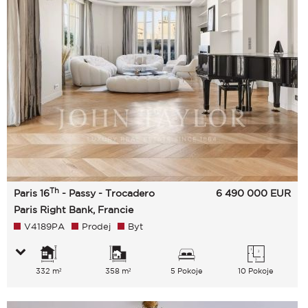
Th
Paris 16
- Passy - Trocadero
6 490 000
EUR
Paris Right Bank, Francie
V4189PA
Prodej
Byt
332 m²
358 m²
5 Pokoje
10 Pokoje