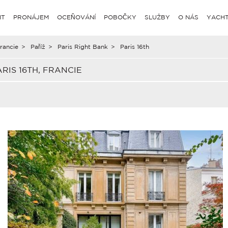
IT
PRONÁJEM
OCEŇOVÁNÍ
POBOČKY
SLUŽBY
O NÁS
YACHT
rancie
>
Paříž
>
Paris Right Bank
>
Paris 16th
IS 16TH, FRANCIE