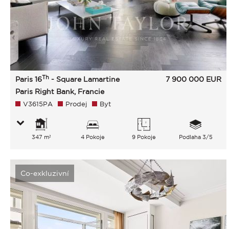
Th
Paris 16
- Square Lamartine
7 900 000
EUR
Paris Right Bank, Francie
V3615PA
Prodej
Byt
347 m²
4 Pokoje
9 Pokoje
Podlaha 3/5
Co-exkluzivní