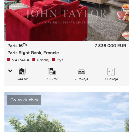
Th
Paris 16
7 336 000
EUR
Paris Right Bank, Francie
V4174PA
Prodej
Byt
344 m²
355 m²
7 Pokoje
7 Pokoje
Co-exkluzivní