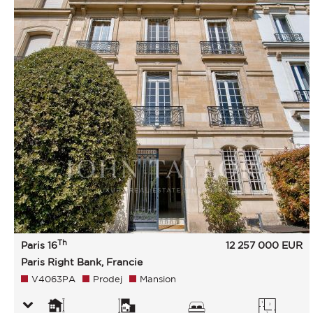
Th
Paris 16
12 257 000
EUR
Paris Right Bank, Francie
V4063PA
Prodej
Mansion