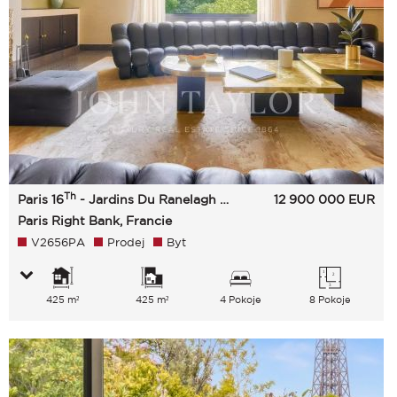
Th
Paris 16
- Jardins Du Ranelagh - Paris 16E
12 900 000
EUR
Paris Right Bank, Francie
V2656PA
Prodej
Byt
425 m²
425 m²
4 Pokoje
8 Pokoje