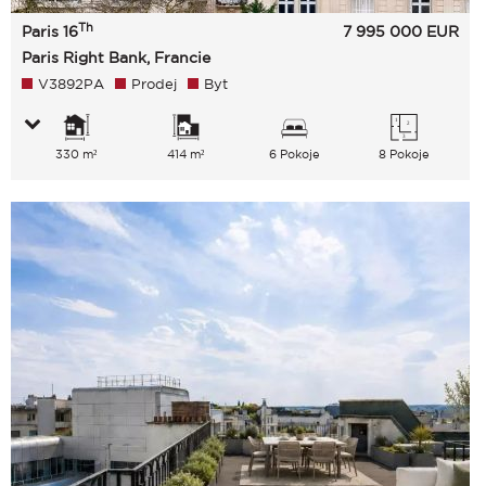
Th
Paris 16
7 995 000
EUR
Paris Right Bank, Francie
V3892PA
Prodej
Byt
330 m²
414 m²
6 Pokoje
8 Pokoje