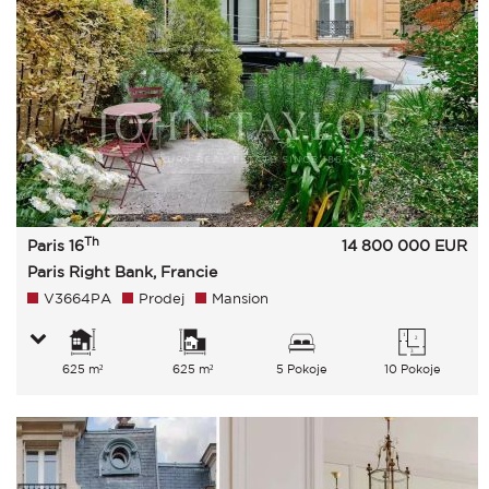
Th
Paris 16
14 800 000
EUR
Paris Right Bank, Francie
V3664PA
Prodej
Mansion
625 m²
625 m²
5 Pokoje
10 Pokoje