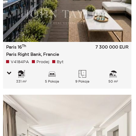
Th
Paris 16
7 300 000
EUR
Paris Right Bank, Francie
V4184PA
Prodej
Byt
331 m²
5 Pokoje
9 Pokoje
50 m²