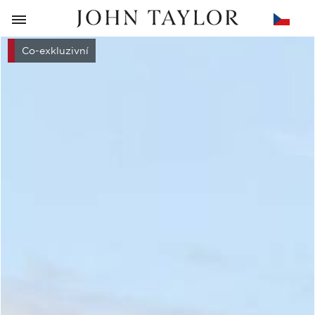
ZPĚT
Co-exkluzivní