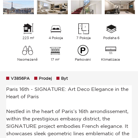
223 m²
4 Pokoje
7 Pokoje
Podlaha 6
Neomezeně
17 m²
Parkování
Klimatizace
V3856PA
Prodej
Byt