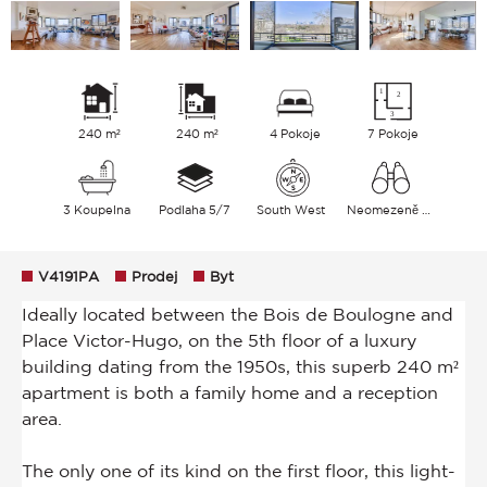
240 m²
240 m²
4 Pokoje
7 Pokoje
3 Koupelna
Podlaha 5/7
South West
Neomezeně Nebe
V4191PA
Prodej
Byt