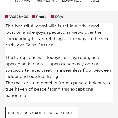
South West
Neomezeně jezero Hills Moře
Plavecký bazén
Garáž
V0826MGS
Prodej
Dům
ENERGETICKÝ AUDIT - WHAT SENCE?