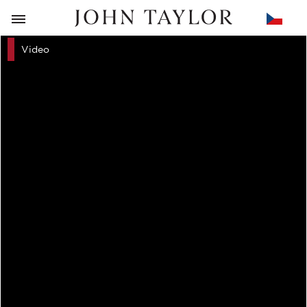
ZPĚT
Video