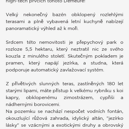
high-tech prvcích tohoto Demeure!
Velký nekonečný bazén obklopený rozlehlými
terasami a plně vybavená letní kuchyně nabízejí
panoramatický výhled až k moři.
Srdcem této nemovitosti je přepychový park o
rozloze 5,5 hektaru, který neztratil nic ze svého
kouzla z minulého století. Skutečným pokladem je
pramen, který napájí jezírka, a studna, která
podporuje automatický zavlažovací systém.
Z přívětivých slunných teras, zastíněných 180 let
starými lipami, máte přístup k velkému rybníku s koi
kapry, obklopenému zimostrázem, cypřiši a
nádhernými borovicemi.
Na pozemku se nachází nespočet vodních fontán,
okouzlující růžová zahrada, idylický altán, "jezírko
lásky" se vzácnými a exotickými druhy a obrovský