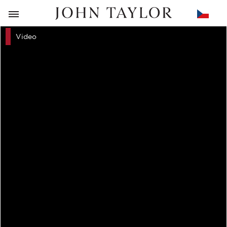
ZPĚT
Video