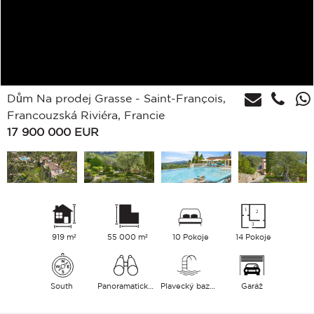
Dům Na prodej Grasse - Saint-François,
Francouzská Riviéra, Francie
17 900 000
EUR
919 m²
55 000 m²
10 Pokoje
14 Pokoje
South
Panoramatický Hills Moře
Plavecký bazén
Garáž