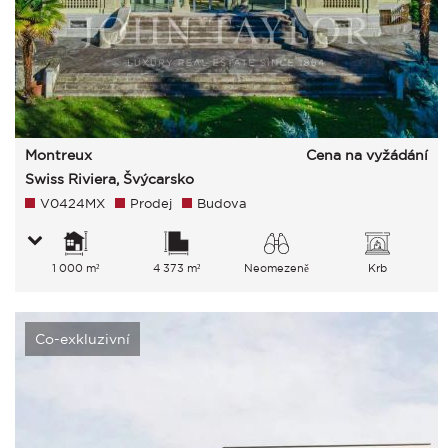
Montreux
Cena na vyžádání
Swiss Riviera, Švýcarsko
V0424MX
Prodej
Budova
1 000 m²
4 373 m²
Neomezeně
Krb
jezero Město Hory
Co-exkluzivní