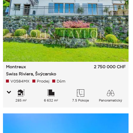
Montreux
2 750 000
CHF
Swiss Riviera, Švýcarsko
V0584MX
Prodej
Dům
285 m²
6 632 m²
7.5 Pokoje
Panoramatický
jezero Venkov Město Hory