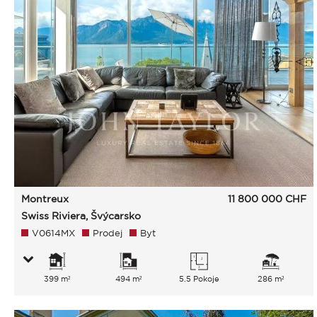
Montreux
11 800 000
CHF
Swiss Riviera, Švýcarsko
V0614MX
Prodej
Byt
399 m²
494 m²
5.5 Pokoje
286 m²