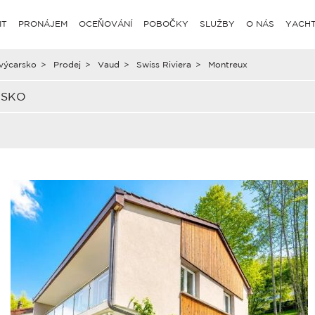
IT
PRONÁJEM
OCEŇOVÁNÍ
POBOČKY
SLUŽBY
O NÁS
YACHT
výcarsko
>
Prodej
>
Vaud
>
Swiss Riviera
>
Montreux
RSKO