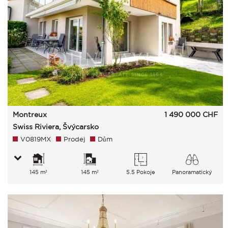
Montreux
1 490 000
CHF
Swiss Riviera, Švýcarsko
V0819MX
Prodej
Dům
145 m²
145 m²
5.5 Pokoje
Panoramatický