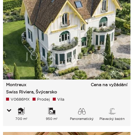
Montreux
Cena na vyžádání
Swiss Riviera, Švýcarsko
V0686MX
Prodej
Vila
700 m²
950 m²
Panoramatický
Plavecký bazén
jezero Hory