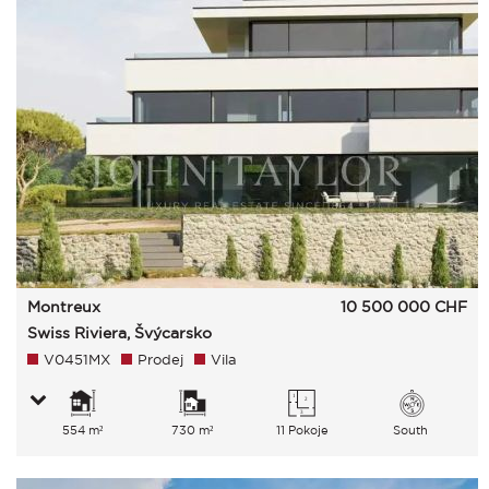
Montreux
10 500 000
CHF
Swiss Riviera, Švýcarsko
V0451MX
Prodej
Vila
554 m²
730 m²
11 Pokoje
South