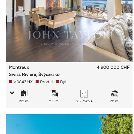
Montreux
4 900 000
CHF
Swiss Riviera, Švýcarsko
V0843MX
Prodej
Byt
212 m²
219 m²
6.5 Pokoje
20 m²