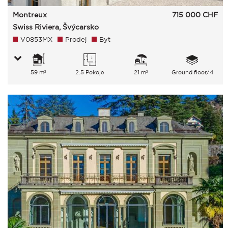
Montreux
715 000
CHF
Swiss Riviera, Švýcarsko
V0853MX
Prodej
Byt
59 m²
2.5 Pokoje
21 m²
Ground floor/4