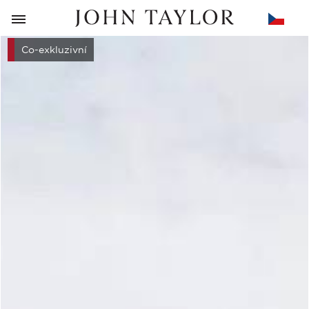
ZPĚT
Co-exkluzivní