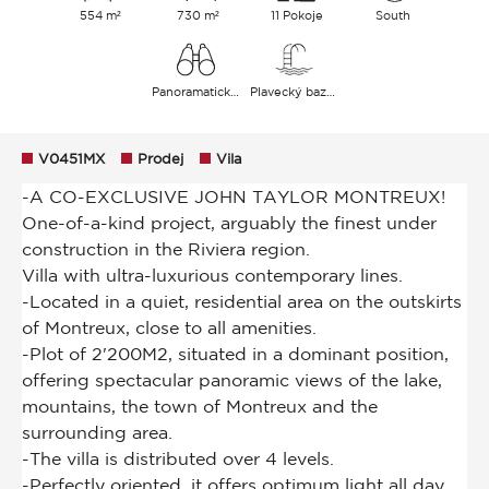
554 m²
730 m²
11 Pokoje
South
Panoramatický jezero Město Hory
Plavecký bazén
V0451MX
Prodej
Vila